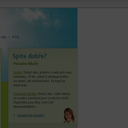
 nás
|
RSS
Poradna lékaře
Dotaz:
Dobrý den, prosím o radu pro mou
maminku, 76 let. Lékař jí předepsal léky
na spaní, ale slyšela jsem, že když je
bude brát …
Odpověď lékaře:
Dobrý den, vaše obavy
ze vzniku závislosti jsou zcela na místě.
Hypnotika jsou léky, které při
dlouhodobějším …
vstoupit do poradny