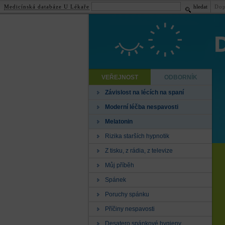
Medicínská databáze U Lékaře
hledat
Dop
VEŘEJNOST
ODBORNÍK
Závislost na lécích na spaní
Moderní léčba nespavosti
Melatonin
Rizika starších hypnotik
Z tisku, z rádia, z televize
Můj příběh
Spánek
Poruchy spánku
Příčiny nespavosti
Desatero spánkové hygieny