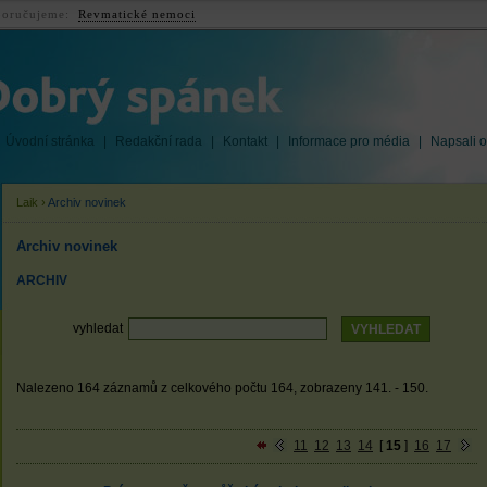
oručujeme:
Revmatické nemoci
Úvodní stránka
|
Redakční rada
|
Kontakt
|
Informace pro média
|
Napsali o
Laik
›
Archiv novinek
Archiv novinek
ARCHIV
vyhledat
Nalezeno 164 záznamů z celkového počtu 164, zobrazeny 141. - 150.
11
12
13
14
[
15
]
16
17