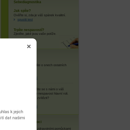
Sebediagnostika
Jak spíte?
Ověřte si, zda je váš spánek kvalitní.
spustit test
Trpíte nespavostí?
Zjistěte, jaké jsou vaše potíže.
spustit test
Vaše názory
Snář:
Co si myslíte o snech ostatních
uživatelů?
více informací
Můj příběh:
Podělte se s námi o váš
příběh, kde hraje nespavost hlavní roli.
Podařilo se vám zvítězit?
více informací
las k jejich
ití dat našimi
Cestovní nemoci
Se zdravotními pomůckami