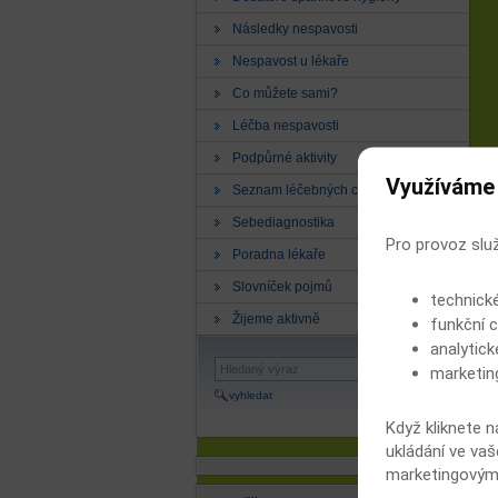
Následky nespavosti
Nespavost u lékaře
Co můžete sami?
Léčba nespavosti
Podpůrné aktivity
Využíváme
Seznam léčebných center
Sebediagnostika
Pro provoz slu
Poradna lékaře
Slovníček pojmů
technick
Žijeme aktivně
funkční c
analytick
marketin
vyhledat
Když kliknete n
ukládání ve vaš
marketingovými