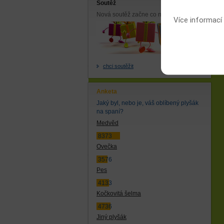
Soutěž
Nová soutěž začne co nejdříve.
Více informací
chci soutěžit
Anketa
Jaký byl, nebo je, váš oblíbený plyšák
na spaní?
Medvěd
8373
Ovečka
3576
Pes
4133
Kočkovitá šelma
4736
Jiný plyšák