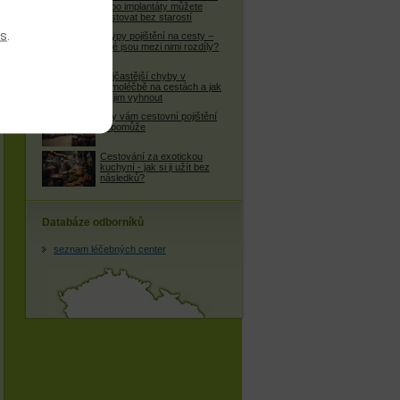
nebo implantáty můžete
cestovat bez starostí
es
.
4 typy pojištění na cesty –
jaké jsou mezi nimi rozdíly?
Nejčastější chyby v
samoléčbě na cestách a jak
se jim vyhnout
Kdy vám cestovní pojištění
nepomůže
Cestování za exotickou
kuchyní - jak si ji užít bez
následků?
Databáze odborníků
seznam léčebných center