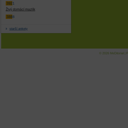
3921
Živý domácí mazlík
3888
starší ankety
© 2026
MeDitorial
|
P