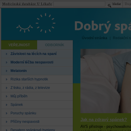
Medicínská databáze U Lékaře
hledat
Dop
Úvodní stránka
|
Redakční r
VEŘEJNOST
ODBORNÍK
Závislost na lécích na spaní
Moderní léčba nespavosti
Melatonin
Rizika starších hypnotik
Z tisku, z rádia, z televize
Můj příběh
Spánek
Poruchy spánku
Jak na zdravý spánek?
Příčiny nespavosti
AVS přístroje - psychowalkman
Desatero spánkové hygieny