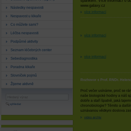
spánkem. Více informací o úč
www.galaxy.cz
Následky nespavosti
více informací
Nespavost u lékaře
Co můžete sami?
Léčba nespavosti
více informací
Podpůrné aktivity
Seznam léčebných center
více informací
Sebediagnostika
Poradna lékaře
Slovníček pojmů
Rozhovor s Prof. RNDr. Heleno
Žijeme aktivně
Proč večer usínáme, proč se rá
naše biologické hodiny a náš sp
dobře a staří špatně, jaká tajem
vyhledat
chronobiologie? Těmito a další
uznávanou vědkyni doslova zas
video archiv