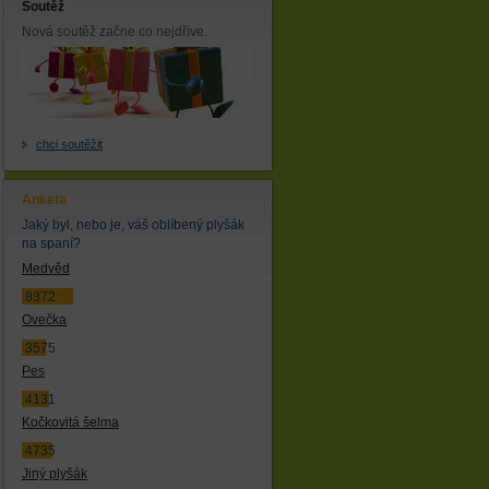
Soutěž
Nová soutěž začne co nejdříve.
chci soutěžit
Anketa
Jaký byl, nebo je, váš oblíbený plyšák
na spaní?
Medvěd
8372
Ovečka
3575
Pes
4131
Kočkovitá šelma
4735
Jiný plyšák