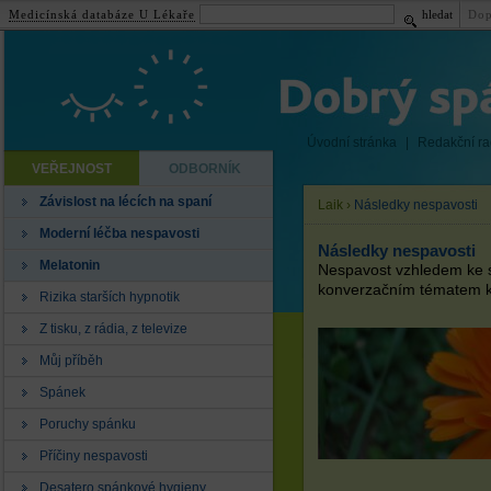
Medicínská databáze U Lékaře
hledat
Dop
Úvodní stránka
|
Redakční r
VEŘEJNOST
ODBORNÍK
Závislost na lécích na spaní
Laik
›
Následky nespavosti
Moderní léčba nespavosti
Následky nespavosti
Melatonin
Nespavost vzhledem ke s
konverzačním tématem ke
Rizika starších hypnotik
Z tisku, z rádia, z televize
Můj příběh
Spánek
Poruchy spánku
Příčiny nespavosti
Desatero spánkové hygieny