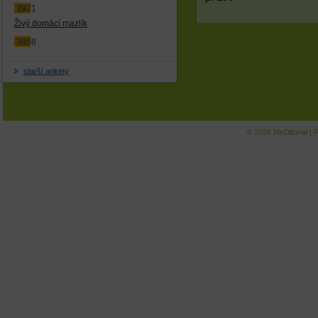
3921
Živý domácí mazlík
3888
starší ankety
© 2026
MeDitorial
|
P