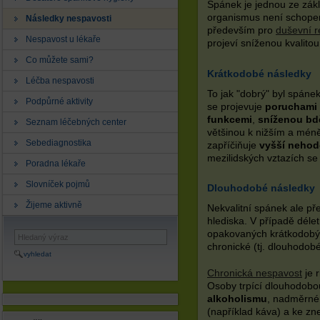
Spánek je jednou ze zákl
organismus není schopen
Následky nespavosti
především pro
duševní r
Nespavost u lékaře
projeví sníženou kvalitou
Co můžete sami?
Krátkodobé následky
Léčba nespavosti
To jak "dobrý" byl spáne
Podpůrné aktivity
se projevuje
poruchami 
funkcemi
,
sníženou bd
Seznam léčebných center
většinou k nižším a méně
Sebediagnostika
zapříčiňuje
vyšší nehod
mezilidských vztazích se č
Poradna lékaře
Slovníček pojmů
Dlouhodobé následky
Žijeme aktivně
Nekvalitní spánek ale př
hlediska. V případě déletr
opakovaných krátkodobýc
chronické (tj. dlouhodob
vyhledat
Chronická nespavost
je 
Osoby trpící dlouhodobou
alkoholismu
, nadměrn
(například káva) a ke z