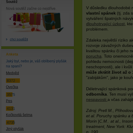
Soutěž
V důsledku dlouhodobé ne
Nová soutěž začne co nejdříve.
vlastní spánek
(tj. zda
vytváření špatných návy
dlouhotrvající úzkost
, kt
problémem.
chci soutěžit
Zdaleka největší riziko 
rozvoje závažných duše
kvalitou spánku či jeho
Anketa
porucha
. Toto onemocně
Jaký byl, nebo je, váš oblíbený plyšák
pohledu nemocnosti (dep
na spaní?
neschopnosti), ale i kvůli
může zkrátit život až o 
Medvěd
"zabijákům", jako je kouř
8372
Ovečka
Déletrvající spánková p
odborníka
. Ten musí vy
3575
nespavosti
a včas zaháji
Pes
4131
Zdroj: Pretl M., Přihodov
Kočkovitá šelma
et al. Poruchy spánku a 
Morin |C.M.. at al., Inso
4735
treatment, New York: Kl
Jiný plyšák
p. 190