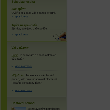
Sebediagnostika
Jak spíte?
Ověřte si, zda je váš spánek kvalitní.
spustit test
Trpíte nespavostí?
Zjistěte, jaké jsou vaše potíže.
spustit test
Vaše názory
Snář:
Co si myslíte o snech ostatních
uživatelů?
více informací
Můj příběh:
Podělte se s námi o váš
příběh, kde hraje nespavost hlavní roli.
Podařilo se vám zvítězit?
více informací
Cestovní nemoci
Se zdravotními pomůckami