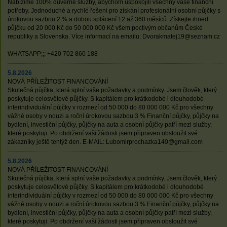
Nabízíme 100% důvěrné služby, abychom uspokojili všechny vaše finanční
potřeby. Jednoduché a rychlé řešení pro získání profesionální osobní půjčky s
úrokovou sazbou 2 % a dobou splácení 12 až 360 měsíců. Získejte ihned
půjčku od 20 000 Kč do 50 000 000 Kč všem poctivým občanům České
republiky a Slovenska. Více informací na emailu: Dvorakmatej19@seznam.cz
WHATSAPP;;; +420 702 860 188
5.8.2026
NOVÁ PŘÍLEŽITOST FINANCOVÁNÍ
Skutečná půjčka, která splní vaše požadavky a podmínky. Jsem člověk, který
poskytuje celosvětové půjčky. S kapitálem pro krátkodobé i dlouhodobé
interindividuální půjčky v rozmezí od 50 000 do 80 000 000 Kč pro všechny
vážné osoby v nouzi a roční úrokovou sazbou 3 % Finanční půjčky, půjčky na
bydlení, investiční půjčky, půjčky na auta a osobní půjčky patří mezi služby,
které poskytuji. Po obdržení vaší žádosti jsem připraven obsloužit své
zákazníky ještě tentýž den. E-MAIL: Lubomirprochazka140@gmail.com
5.8.2026
NOVÁ PŘÍLEŽITOST FINANCOVÁNÍ
Skutečná půjčka, která splní vaše požadavky a podmínky. Jsem člověk, který
poskytuje celosvětové půjčky. S kapitálem pro krátkodobé i dlouhodobé
interindividuální půjčky v rozmezí od 50 000 do 80 000 000 Kč pro všechny
vážné osoby v nouzi a roční úrokovou sazbou 3 % Finanční půjčky, půjčky na
bydlení, investiční půjčky, půjčky na auta a osobní půjčky patří mezi služby,
které poskytuji. Po obdržení vaší žádosti jsem připraven obsloužit své