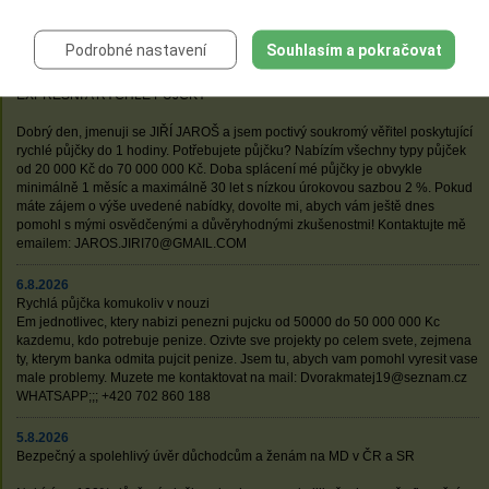
převodem, vše za méně než 24 hodin, za velmi výhodných podmínek. Zde
jsou naše kontakty: Lubomirprochazka140@gmail.com
Podrobné nastavení
Souhlasím a pokračovat
7.8.2026
EXPRESNÍ A RYCHLÉ PŮJČKY
Dobrý den, jmenuji se JIŘÍ JAROŠ a jsem poctivý soukromý věřitel poskytující
rychlé půjčky do 1 hodiny. Potřebujete půjčku? Nabízím všechny typy půjček
od 20 000 Kč do 70 000 000 Kč. Doba splácení mé půjčky je obvykle
minimálně 1 měsíc a maximálně 30 let s nízkou úrokovou sazbou 2 %. Pokud
máte zájem o výše uvedené nabídky, dovolte mi, abych vám ještě dnes
pomohl s mými osvědčenými a důvěryhodnými zkušenostmi! Kontaktujte mě
emailem: JAROS.JIRI70@GMAIL.COM
6.8.2026
Rychlá půjčka komukoliv v nouzi
Em jednotlivec, ktery nabizi penezni pujcku od 50000 do 50 000 000 Kc
kazdemu, kdo potrebuje penize. Ozivte sve projekty po celem svete, zejmena
ty, kterym banka odmita pujcit penize. Jsem tu, abych vam pomohl vyresit vase
male problemy. Muzete me kontaktovat na mail: Dvorakmatej19@seznam.cz
WHATSAPP;;; +420 702 860 188
5.8.2026
Bezpečný a spolehlivý úvěr důchodcům a ženám na MD v ČR a SR