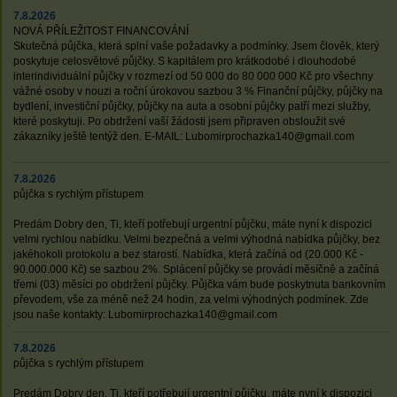
7.8.2026
NOVÁ PŘÍLEŽITOST FINANCOVÁNÍ
Skutečná půjčka, která splní vaše požadavky a podmínky. Jsem člověk, který
poskytuje celosvětové půjčky. S kapitálem pro krátkodobé i dlouhodobé
interindividuální půjčky v rozmezí od 50 000 do 80 000 000 Kč pro všechny
vážné osoby v nouzi a roční úrokovou sazbou 3 % Finanční půjčky, půjčky na
bydlení, investiční půjčky, půjčky na auta a osobní půjčky patří mezi služby,
které poskytuji. Po obdržení vaší žádosti jsem připraven obsloužit své
zákazníky ještě tentýž den. E-MAIL: Lubomirprochazka140@gmail.com
7.8.2026
půjčka s rychlým přístupem
Predám Dobry den, Ti, kteří potřebují urgentní půjčku, máte nyní k dispozici
velmi rychlou nabídku. Velmi bezpečná a velmi výhodná nabídka půjčky, bez
jakéhokoli protokolu a bez starostí. Nabídka, která začíná od (20.000 Kč -
90.000.000 Kč) se sazbou 2%. Splácení půjčky se provádí měsíčně a začíná
třemi (03) měsíci po obdržení půjčky. Půjčka vám bude poskytnuta bankovním
převodem, vše za méně než 24 hodin, za velmi výhodných podmínek. Zde
jsou naše kontakty: Lubomirprochazka140@gmail.com
7.8.2026
půjčka s rychlým přístupem
Predám Dobry den, Ti, kteří potřebují urgentní půjčku, máte nyní k dispozici