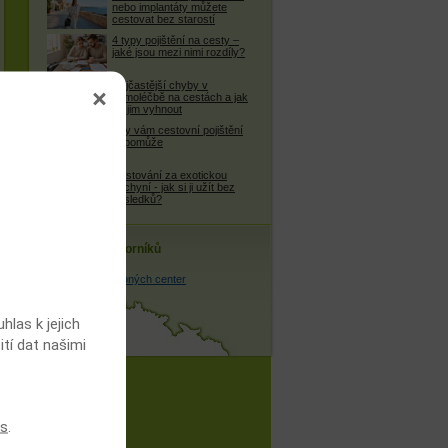
nebo implantáty můžete
cestovat bez starostí
4 typy pojištění na cesty –
jaké jsou mezi nimi rozdíly?
Nejčastější chyby v
samoléčbě na cestách a jak
se jim vyhnout
Kdy vám cestovní pojištění
nepomůže
Cestování za exotickou
kuchyní - jak si ji užít bez
následků?
Databáze odborníků
seznam léčebných center
las k jejich
ití dat našimi
es
.