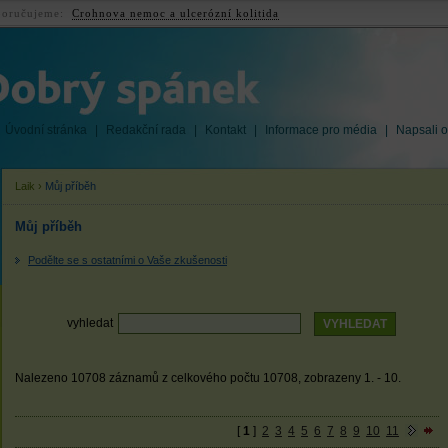
oručujeme:
Crohnova nemoc a ulcerózní kolitida
Úvodní stránka
|
Redakční rada
|
Kontakt
|
Informace pro média
|
Napsali o
Laik
›
Můj příběh
Můj příběh
Podělte se s ostatními o Vaše zkušenosti
vyhledat
Nalezeno 10708 záznamů z celkového počtu 10708, zobrazeny 1. - 10.
[
1
]
2
3
4
5
6
7
8
9
10
11