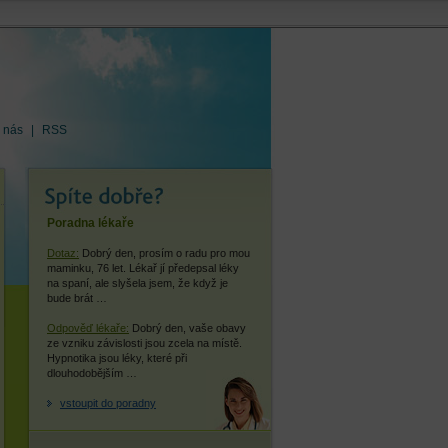
 nás
|
RSS
Poradna lékaře
Dotaz:
Dobrý den, prosím o radu pro mou
maminku, 76 let. Lékař jí předepsal léky
na spaní, ale slyšela jsem, že když je
bude brát …
Odpověď lékaře:
Dobrý den, vaše obavy
ze vzniku závislosti jsou zcela na místě.
Hypnotika jsou léky, které při
dlouhodobějším …
vstoupit do poradny