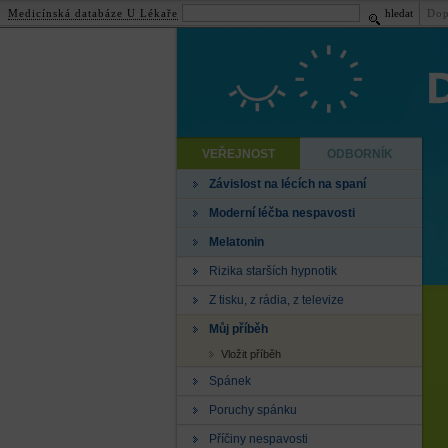
Medicínská databáze U Lékaře
hledat
Dop
VEŘEJNOST
ODBORNÍK
Závislost na lécích na spaní
Moderní léčba nespavosti
Melatonin
Rizika starších hypnotik
Z tisku, z rádia, z televize
Můj příběh
Vložit příběh
Spánek
Poruchy spánku
Příčiny nespavosti