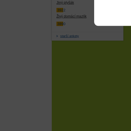
Jiný plyšák
3922
Živý domácí mazlík
3890
starší ankety