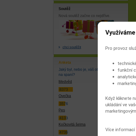
Soutěž
Nová soutěž začne co nejdříve.
Využíváme
chci soutěžit
Pro provoz slu
technick
Anketa
funkční c
Jaký byl, nebo je, váš oblíbený plyšák
na spaní?
analytick
Medvěd
marketin
8373
Ovečka
Když kliknete n
ukládání ve vaš
3576
marketingovými
Pes
4133
Kočkovitá šelma
Více informací
4736