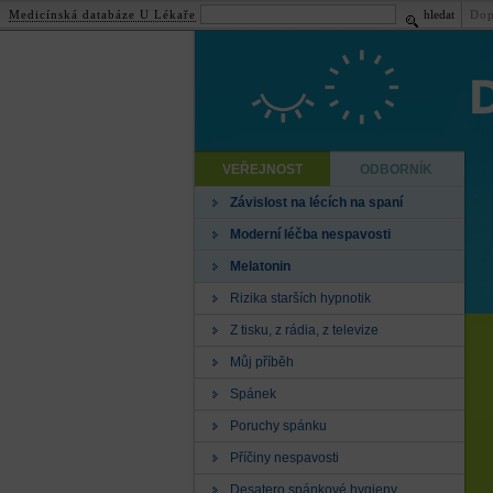
Medicínská databáze U Lékaře
hledat
Dop
VEŘEJNOST
ODBORNÍK
Závislost na lécích na spaní
Moderní léčba nespavosti
Melatonin
Rizika starších hypnotik
Z tisku, z rádia, z televize
Můj příběh
Spánek
Poruchy spánku
Příčiny nespavosti
Desatero spánkové hygieny