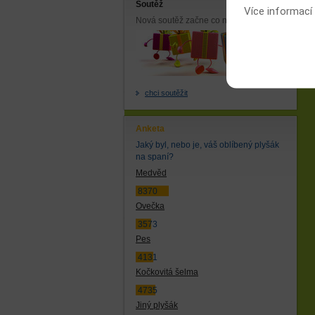
Soutěž
Více informací
Nová soutěž začne co nejdříve.
chci soutěžit
Anketa
Jaký byl, nebo je, váš oblíbený plyšák
na spaní?
Medvěd
8370
Ovečka
3573
Pes
4131
Kočkovitá šelma
4735
Jiný plyšák