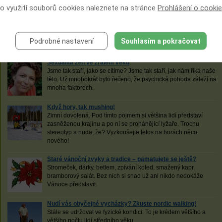
 o využití souborů cookies naleznete na stránce
Prohlášení o cooki
Studovat můžete i po padesátce!
Je vám líto, že jste v mládí nešli na vysokou školu? Nezoufejte,
ještě není nic ztraceno. Studovat lze totiž i ve vyšším věku!
Podrobné nastavení
Souhlasím a pokračovat
Seznamte se s projektem Univerzita třetího věku.
Sexualita žen ve zralém věku
Jsme tak staří, jako se cítíme? Jsme tak staří, jak nám říká naše
tělo. Už mnohokrát bylo řečeno, že psychická pohoda záleží na
mnoha faktorech.
Když hory, tak mushing!
Zimní dovolená. Pod tímto pojmem si většina lidí představí
zasněženou krajinu a po ní se prohánějící lyžaře. Trochu
stereotyp a nuda, že? Vyzkoušejte letos na horách něco
nového!
Staré vánoční zvyky a tradice – pamatujete se ještě?
Stromeček, dárky, betlem, zpívání koled, smažený kapr,
bramborový salát. Bez nich si snad už ani nikdo nedokáže
Vánoce představit.
Nudí vás obyčejné vycházky? Zkuste nordic walking!
Stále se udržovat ve fyzické kondici. To je krédem většího a
většího počtu lidí středního věku.