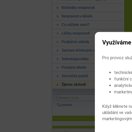
Následky nespavosti
Nespavost u lékaře
Co můžete sami?
Léčba nespavosti
Využíváme
Podpůrné aktivity
Seznam léčebných center
Pro provoz slu
Sebediagnostika
Poradna lékaře
technick
Slovníček pojmů
funkční c
Žijeme aktivně
analytick
marketin
vyhledat
Když kliknete n
ukládání ve vaš
marketingovými