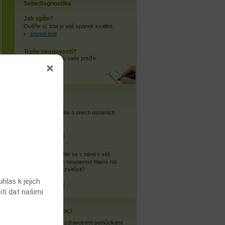
Sebediagnostika
Jak spíte?
Ověřte si, zda je váš spánek kvalitní.
spustit test
Trpíte nespavostí?
Zjistěte, jaké jsou vaše potíže.
spustit test
Vaše názory
Snář:
Co si myslíte o snech ostatních
uživatelů?
více informací
Můj příběh:
Podělte se s námi o váš
příběh, kde hraje nespavost hlavní roli.
Podařilo se vám zvítězit?
las k jejich
více informací
ití dat našimi
Cestovní nemoci
Se zdravotními pomůckami