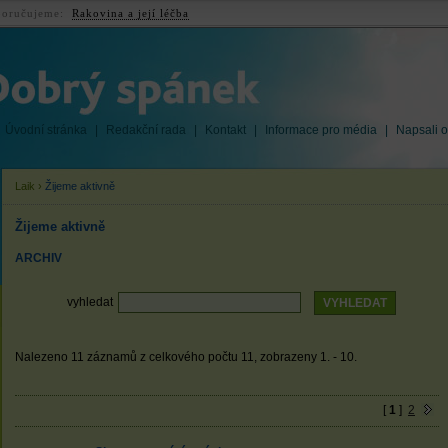
oručujeme:
Rakovina a její léčba
Úvodní stránka
|
Redakční rada
|
Kontakt
|
Informace pro média
|
Napsali o
Laik
›
Žijeme aktivně
Žijeme aktivně
ARCHIV
vyhledat
Nalezeno 11 záznamů z celkového počtu 11, zobrazeny 1. - 10.
[
1
]
2