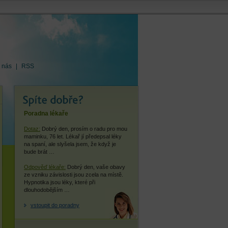
 nás
|
RSS
Poradna lékaře
Dotaz:
Dobrý den, prosím o radu pro mou
maminku, 76 let. Lékař jí předepsal léky
na spaní, ale slyšela jsem, že když je
bude brát …
Odpověď lékaře:
Dobrý den, vaše obavy
ze vzniku závislosti jsou zcela na místě.
Hypnotika jsou léky, které při
dlouhodobějším …
vstoupit do poradny