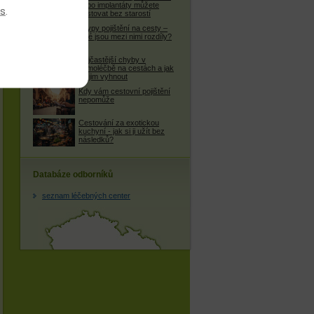
nebo implantáty můžete
es
.
cestovat bez starostí
4 typy pojištění na cesty –
jaké jsou mezi nimi rozdíly?
Nejčastější chyby v
samoléčbě na cestách a jak
se jim vyhnout
Kdy vám cestovní pojištění
nepomůže
Cestování za exotickou
kuchyní - jak si ji užít bez
následků?
Databáze odborníků
seznam léčebných center