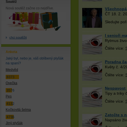
Soutěž
Nová soutěž začne co nejdříve.
Všechnopárt
ČT 18. 2. 2
Sledujte po
I senioři m
chci soutěžit
Rytmus živo
Čtěte více:
Anketa
Jaký byl, nebo je, váš oblíbený plyšák
Poradna ča
na spaní?
Květy č. 4/2
Medvěd
Čtěte více:
8373
Ovečka
Nespavost 
3576
Tipy a triky 
Pes
Čtěte více:
4132
Kočkovitá šelma
Zatočte s 
4736
Napsáno živ
Jiný plyšák