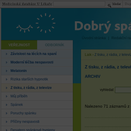
Medicínská databáze U Lékaře
hledat
Dop
Úvodní stránka
|
Redakční r
VEŘEJNOST
ODBORNÍK
Závislost na lécích na spaní
Laik
›
Z tisku, z rádia, z telev
Moderní léčba nespavosti
Z tisku, z rádia, z telev
Melatonin
ARCHIV
Rizika starších hypnotik
Z tisku, z rádia, z televize
vyhledat
Můj příběh
Spánek
Nalezeno 71 záznamů z c
Poruchy spánku
Příčiny nespavosti
Desatero spánkové hygieny