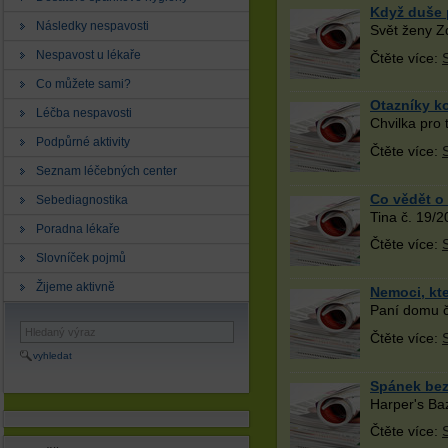
Když duše 
Následky nespavosti
Svět ženy Zd
Nespavost u lékaře
Čtěte více:
Co můžete sami?
Otazníky k
Léčba nespavosti
Chvilka pro 
Podpůrné aktivity
Čtěte více:
Seznam léčebných center
Co vědět o
Sebediagnostika
Tina č. 19/2
Poradna lékaře
Čtěte více:
Slovníček pojmů
Žijeme aktivně
Nemoci, kt
Paní domu č
Čtěte více:
vyhledat
Spánek bez
Harper's Ba
Čtěte více: