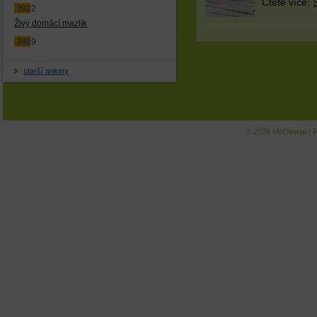
Čtěte více:
3922
Živý domácí mazlík
3889
starší ankety
© 2026
MeDitorial
|
P