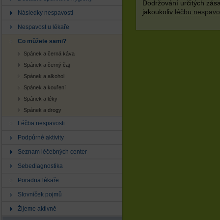
Dodržování určitých zás
jakoukoliv
léčbu nespavo
Následky nespavosti
Nespavost u lékaře
Co můžete sami?
Spánek a černá káva
Spánek a černý čaj
Spánek a alkohol
Spánek a kouření
Spánek a léky
Spánek a drogy
Léčba nespavosti
Podpůrné aktivity
Seznam léčebných center
Sebediagnostika
Poradna lékaře
Slovníček pojmů
Žijeme aktivně