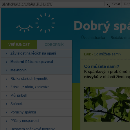
Medicínská databáze U Lékaře
hledat
Dop
Úvodní stránka
|
Redakční r
VEŘEJNOST
ODBORNÍK
Závislost na lécích na spaní
Laik
›
Co můžete sami?
Moderní léčba nespavosti
Co můžete sami?
Melatonin
K spánkovým problémům
návyků
v oblasti životo
Rizika starších hypnotik
Z tisku, z rádia, z televize
Můj příběh
Spánek
Poruchy spánku
Příčiny nespavosti
Desatero spánkové hygieny