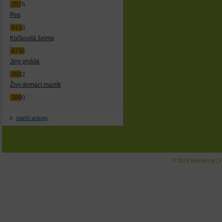
3576
Pes
4133
Kočkovitá šelma
4736
Jiný plyšák
3922
Živý domácí mazlík
3890
starší ankety
© 2026
MeDitorial
|
P