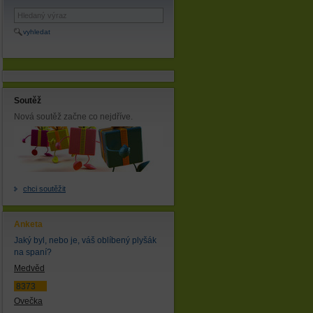
vyhledat
Soutěž
Nová soutěž začne co nejdříve.
chci soutěžit
Anketa
Jaký byl, nebo je, váš oblíbený plyšák
na spaní?
Medvěd
8373
Ovečka