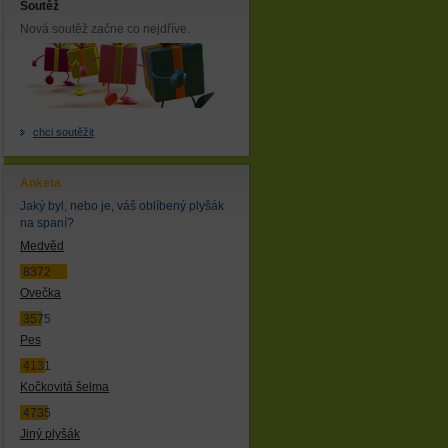
Soutěž
Nová soutěž začne co nejdříve.
chci soutěžit
Anketa
Jaký byl, nebo je, váš oblíbený plyšák
na spaní?
Medvěd
8372
Ovečka
3575
Pes
4131
Kočkovitá šelma
4735
Jiný plyšák