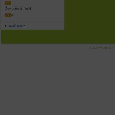
3921
Živý domácí mazlík
3888
starší ankety
© 2026
MeDitorial
|
P