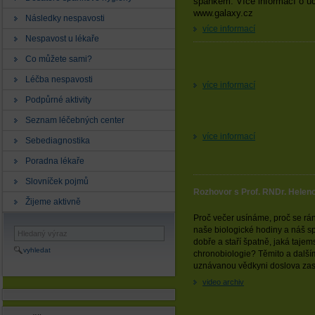
spánkem. Více informací o úč
www.galaxy.cz
Následky nespavosti
více informací
Nespavost u lékaře
Co můžete sami?
Léčba nespavosti
více informací
Podpůrné aktivity
Seznam léčebných center
více informací
Sebediagnostika
Poradna lékaře
Slovníček pojmů
Rozhovor s Prof. RNDr. Heleno
Žijeme aktivně
Proč večer usínáme, proč se rá
naše biologické hodiny a náš sp
dobře a staří špatně, jaká tajem
vyhledat
chronobiologie? Těmito a další
uznávanou vědkyni doslova zas
video archiv