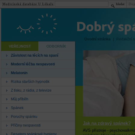
Medicínská databáze U Lékaře
hledat
Dop
Úvodní stránka
|
Redakční r
VEŘEJNOST
ODBORNÍK
Závislost na lécích na spaní
Moderní léčba nespavosti
Melatonin
Rizika starších hypnotik
Z tisku, z rádia, z televize
Můj příběh
Spánek
Poruchy spánku
Jak na zdravý spánek?
Příčiny nespavosti
AVS přístroje - psychowalkman
Desatero spánkové hygieny