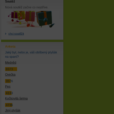
Soutěž
Nová soutěž začne co nejdříve.
chci soutěžit
Anketa
Jaký byl, nebo je, váš oblíbený plyšák
na spaní?
Medvěd
8373
Ovečka
3576
Pes
4133
Kočkovitá šelma
4736
Jiný plyšák