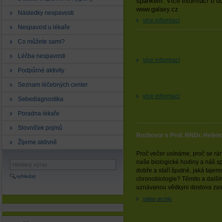
spánkem. Více informací o úč
www.galaxy.cz
Následky nespavosti
více informací
Nespavost u lékaře
Co můžete sami?
Léčba nespavosti
více informací
Podpůrné aktivity
Seznam léčebných center
více informací
Sebediagnostika
Poradna lékaře
Slovníček pojmů
Rozhovor s Prof. RNDr. Heleno
Žijeme aktivně
Proč večer usínáme, proč se rá
naše biologické hodiny a náš sp
dobře a staří špatně, jaká tajem
vyhledat
chronobiologie? Těmito a další
uznávanou vědkyni doslova zas
video archiv