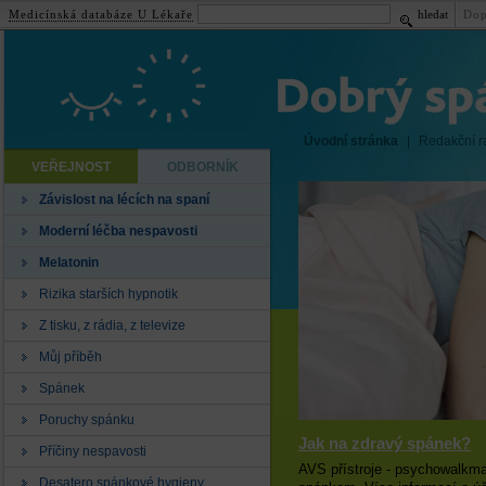
Medicínská databáze U Lékaře
hledat
Dop
Úvodní stránka
|
Redakční r
VEŘEJNOST
ODBORNÍK
Závislost na lécích na spaní
Moderní léčba nespavosti
Melatonin
Rizika starších hypnotik
Z tisku, z rádia, z televize
Můj příběh
Spánek
Poruchy spánku
Jak na zdravý spánek?
Příčiny nespavosti
AVS přístroje - psychowalkman
Desatero spánkové hygieny