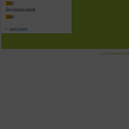
3922
Živý domácí mazlík
3890
starší ankety
© 2026
MeDitorial
|
P