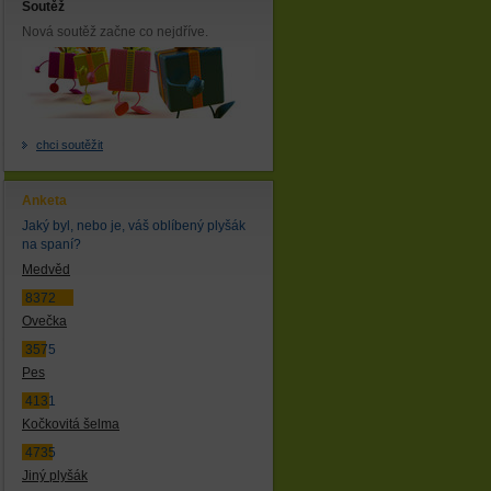
Soutěž
Nová soutěž začne co nejdříve.
chci soutěžit
Anketa
Jaký byl, nebo je, váš oblíbený plyšák
na spaní?
Medvěd
8372
Ovečka
3575
Pes
4131
Kočkovitá šelma
4735
Jiný plyšák