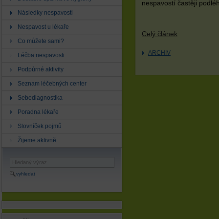
nespavostí častěji podléha
Následky nespavosti
Nespavost u lékaře
Celý článek
Co můžete sami?
ARCHIV
Léčba nespavosti
Podpůrné aktivity
Seznam léčebných center
Sebediagnostika
Poradna lékaře
Slovníček pojmů
Žijeme aktivně
vyhledat