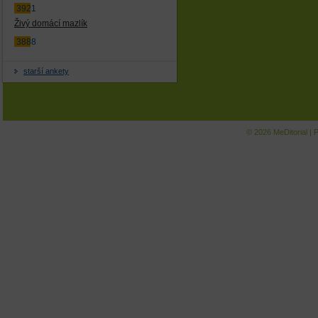
3921
Živý domácí mazlík
3888
starší ankety
© 2026
MeDitorial
|
P