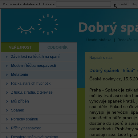
Medicínská databáze U Lékaře
hledat
Dop
Úvodní stránka
|
Redakční r
VEŘEJNOST
ODBORNÍK
Závislost na lécích na spaní
Napsali o nás
Moderní léčba nespavosti
Dobrý spánek "hlídá"
Melatonin
České noviny.cz
, 15.5.2
Rizika starších hypnotik
Praha - Spánek je základ
Z tisku, z rádia, z televize
měl by trvat asi sedm hod
vyhovuje spánek kratší, j
Můj příběh
spát déle. Pokud se člov
Spánek
nevyspí, je nervózní, šp
soustředí a hůře pracuje
Poruchy spánku
dostane do sporů a spíše
Příčiny nespavosti
autonehodu. Problémy s
narušují i sex. Lidé trpí
Desatero spánkové hygieny