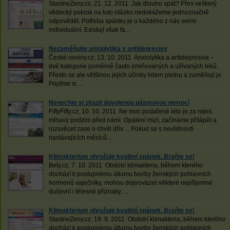
StastneZeny.cz, 21. 12. 2011 Jak dlouho spát? Přes veškerý
vědecký pokrok na tuto otázku nedokážeme jednoznačně
odpovědět. Potřeba spánku je u každého z nás velmi
individuální. Existují však fa...
Nezaměňujte anxiolytika s antidepresivy
České noviny.cz, 13. 10. 2011 Anxiolytika a antidepresiva –
dvě kategorie poměrně často zmiňovaných a užívaných léků.
Přesto se ale většinou jejich účinky lidem pletou a zaměňují je.
Pojďme si ...
Nenechte si zkazit dovolenou pásmovou nemocí
FiftyFifty.cz, 10. 10. 2011 Ne moc podařené léto je za námi,
mlhavý podzim před námi. Opálení mizí, začínáme přitápět a
rozsvěcet zase o chvíli dřív… Pokud se s nevlídností
nastávajících měsíců...
Klimakterium ohrožuje kvalitní spánek. Braňte se!
Bety.cz, 7. 10. 2011 Období klimakteria, během kterého
dochází k postupnému útlumu tvorby ženských pohlavních
hormonů vaječníky, mohou doprovázet některé nepříjemné
duševní i tělesné příznaky. ...
Klimakterium ohrožuje kvalitní spánek. Braňte se!
StastneZeny.cz, 19. 9. 2011 Období klimakteria, během kterého
dochází k postupnému útlumu tvorby ženských pohlavních