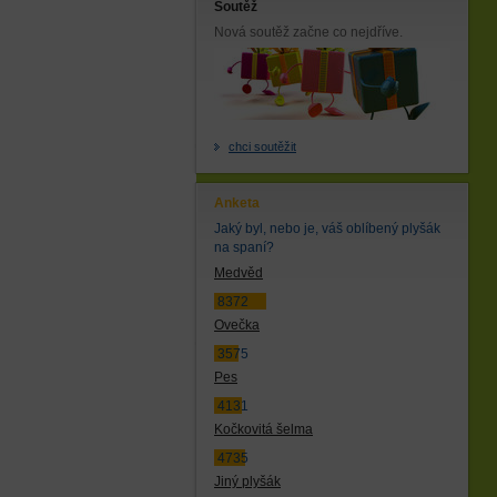
Soutěž
Nová soutěž začne co nejdříve.
chci soutěžit
Anketa
Jaký byl, nebo je, váš oblíbený plyšák
na spaní?
Medvěd
8372
Ovečka
3575
Pes
4131
Kočkovitá šelma
4735
Jiný plyšák