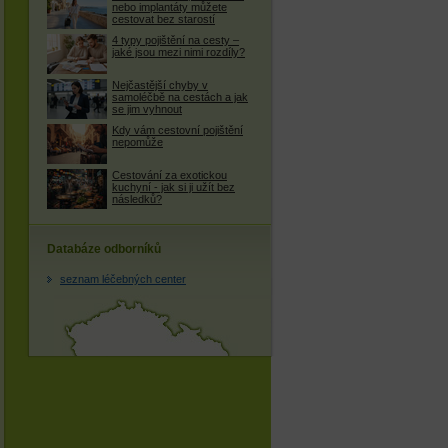
nebo implantáty můžete
cestovat bez starostí
4 typy pojištění na cesty –
jaké jsou mezi nimi rozdíly?
Nejčastější chyby v
samoléčbě na cestách a jak
se jim vyhnout
Kdy vám cestovní pojištění
nepomůže
Cestování za exotickou
kuchyní - jak si ji užít bez
následků?
Databáze odborníků
seznam léčebných center