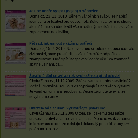
Jak se dobře vyspat (nejen) o Vánocích
Doma.cz, 23. 12. 2010 Během vánočních svátků se nabízí
jedinečná příležitost pro odpočinek. Během vánočního shonu
ale můžeme snadno kvůli všem rodinným setkáním a oslavám
zapomenout na chvilku,...
Pět rad, jak usnout v cizím prostředí
Doma.cz, 15. 7. 2010 Na dovolenou si jedeme odpočinout, ale
cizí postel, nové prostředí, to vše nám může odpočinek
zkomplikovat. Lidé trpící nespavostí dobře vědí, co znamená
špatné usínání, ča...
Šestileté děti stráví až rok svého života před televizí
ChytráŽena.cz, 11.12.2009 Zdá se vám to nepředstavitelné?
Možná. Nicméně jsou to fakta vyplývající z britského výzkumu.
Je všudypřítomná a neodbytná. Věčně zapnuté televizi se
nevyhneme ani v ...
Omrzela vás sauna? Vyzkoušejte polárium!
ChytráŽena.cz, 20.11.2009 O tom, že lidskému tělu může
prospívat pobyt v sauně, ví i malé dítě. Méně je však veřejnost
informovaná o tom, že existuje i dokonalý protipól sauny, tzv.
polárium. Co to v...