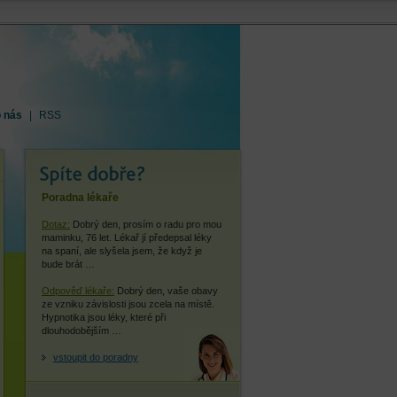
o nás
|
RSS
Poradna lékaře
Dotaz:
Dobrý den, prosím o radu pro mou
maminku, 76 let. Lékař jí předepsal léky
na spaní, ale slyšela jsem, že když je
bude brát …
Odpověď lékaře:
Dobrý den, vaše obavy
ze vzniku závislosti jsou zcela na místě.
Hypnotika jsou léky, které při
dlouhodobějším …
vstoupit do poradny