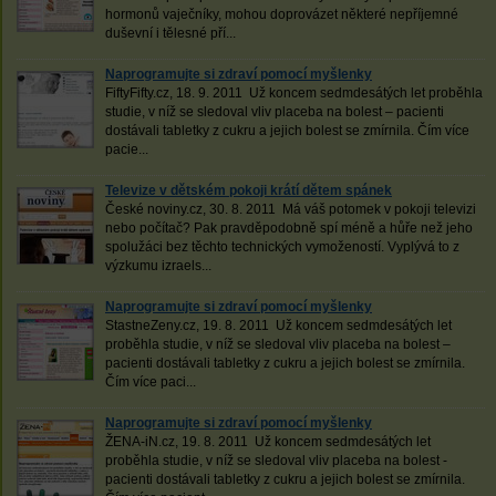
hormonů vaječníky, mohou doprovázet některé nepříjemné
duševní i tělesné pří...
Naprogramujte si zdraví pomocí myšlenky
FiftyFifty.cz, 18. 9. 2011 Už koncem sedmdesátých let proběhla
studie, v níž se sledoval vliv placeba na bolest – pacienti
dostávali tabletky z cukru a jejich bolest se zmírnila. Čím více
pacie...
Televize v dětském pokoji krátí dětem spánek
České noviny.cz, 30. 8. 2011 Má váš potomek v pokoji televizi
nebo počítač? Pak pravděpodobně spí méně a hůře než jeho
spolužáci bez těchto technických vymožeností. Vyplývá to z
výzkumu izraels...
Naprogramujte si zdraví pomocí myšlenky
StastneZeny.cz, 19. 8. 2011 Už koncem sedmdesátých let
proběhla studie, v níž se sledoval vliv placeba na bolest –
pacienti dostávali tabletky z cukru a jejich bolest se zmírnila.
Čím více paci...
Naprogramujte si zdraví pomocí myšlenky
ŽENA-iN.cz, 19. 8. 2011 Už koncem sedmdesátých let
proběhla studie, v níž se sledoval vliv placeba na bolest -
pacienti dostávali tabletky z cukru a jejich bolest se zmírnila.