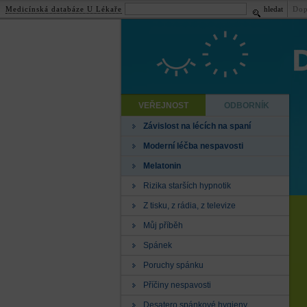
Medicínská databáze U Lékaře
hledat
Dop
VEŘEJNOST
ODBORNÍK
Závislost na lécích na spaní
Moderní léčba nespavosti
Melatonin
Rizika starších hypnotik
Z tisku, z rádia, z televize
Můj příběh
Spánek
Poruchy spánku
Příčiny nespavosti
Desatero spánkové hygieny