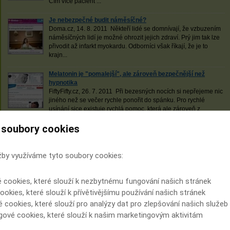
Čím více pacient ...
Je nebezpečné budit náměsíčné?
Doma.cz, 14. 8. 2011 Někteří lidé se domnívají, že vzbuzením
náměsíčných lidí je možné ohrozit jejich zdraví. Prý jim tak lze
přivodit až infarkt myokardu. Odborníci však říkají, že je to
krajn...
Melatonin je "pomalejší", ale zároveň bezpečnější než
hypnotika
FiftyFifty.cz, 26. 7. 2011 Při bezesných nocích si nepřejeme nic
jiného než se večer rychle ponořit do spánku. Pro rychlé
usínání sice existuje rychlá pomoc, která ale zároveň z
dlouhodobého hl...
 soubory cookies
Cestujete na dovolenou autobusem a špatně spíte? Vybavte
se proti nepohodlí
FiftyFifty.cz, 25. 7. 2011 Představa mnohahodinové cesty
žby využíváme tyto soubory cookies:
autobusem trvající přes noc bývá děsivá pro většinu z nás, o to
více pak pro ty, kteří trpí poruchami spánku i v domácím
é cookies, které slouží k nezbytnému fungování našich stránek
prostředí. Přin...
ookies, které slouží k přívětivějšímu používání našich stránek
Nespavost je nemoc, kterou lze léčit
é cookies, které slouží pro analýzy dat pro zlepšování našich služeb
StastneZeny.cz, 10. 3. 2011 Pokud trpíte poruchami spánku,
gové cookies, které slouží k našim marketingovým aktivitám
možná jste již vyzkoušeli léky na rychlé usínání. Ty jsou však
často návykové a vhodné pouze pro krátkodobé užívání....