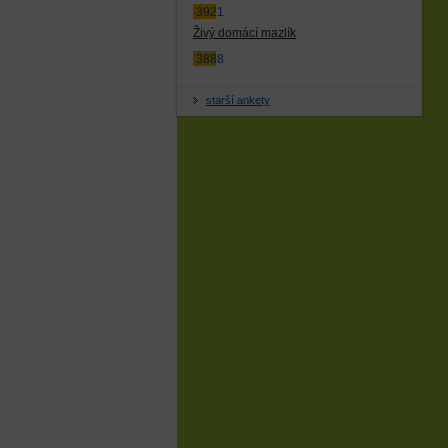
3921
Živý domácí mazlík
3888
starší ankety