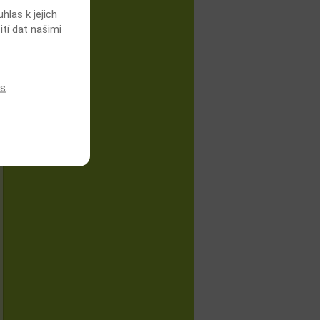
las k jejich
ití dat našimi
es
.