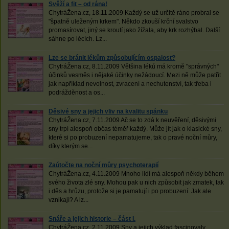
Svěží a fit – od rána!
ChytráŽena.cz, 18.11.2009 Každý se už určitě ráno probral se
"špatně uleženým krkem". Někdo zkouší krční svalstvo
promasírovat, jiný se kroutí jako žížala, aby krk rozhýbal. Další
sáhne po lécích. Lz...
Lze se bránit lékům způsobujícím ospalost?
ChytráŽena.cz, 8.11.2009 Většina léků má kromě "správných"
účinků vesměs i nějaké účinky nežádoucí. Mezi ně může patřit
jak například nevolnost, zvracení a nechutenství, tak třeba i
podrážděnost a os...
Děsivé sny a jejich vliv na kvalitu spánku
ChytráŽena.cz, 7.11.2009 Ač se to zdá k neuvěření, děsivými
sny trpí alespoň občas téměř každý. Může jít jak o klasické sny,
které si po probuzení nepamatujeme, tak o pravé noční můry,
díky kterým se...
Zaútočte na noční můry psychoterapií
ChytráŽena.cz, 4.11.2009 Mnoho lidí má alespoň někdy během
svého života zlé sny. Mohou pak u nich způsobit jak zmatek, tak
i děs a hrůzu, protože si je pamatují i po probuzení. Jak ale
vznikají? A lz...
Snáře a jejich historie – část I.
ChytráŽena.cz, 2.11.2009 Sny a jejich výklad fascinovaly