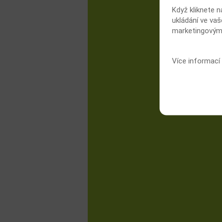
Když kliknete n
ukládání ve vaš
marketingovými
Více informací