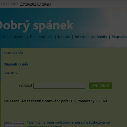
oručujeme:
Revmatické nemoci
Úvodní stránka
|
Redakční rada
|
Kontakt
|
Informace pro média
|
Napsali 
Napsali o nás
Napsali o nás
ARCHIV
vyhledat
Nalezeno 169 záznamů z celkového počtu 169, zobrazeny 1. - 169.
Tajemný hormon melatonin si poradí s rozhozenými