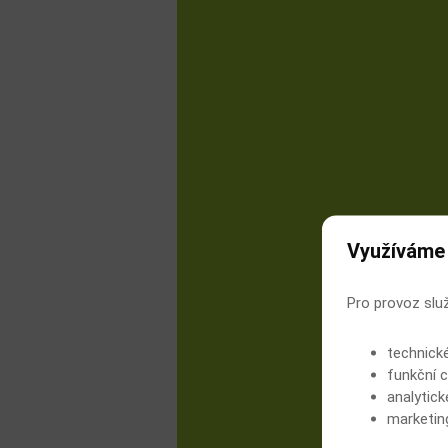
Využíváme
Pro provoz slu
technick
funkční c
analytick
marketin