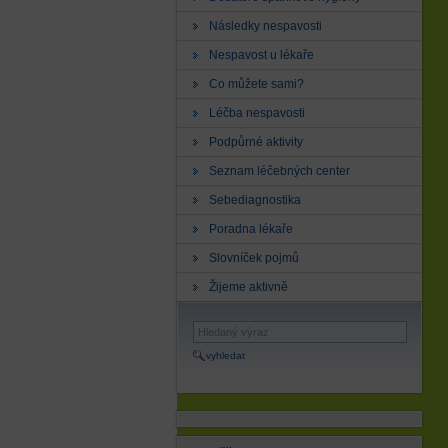
Následky nespavosti
Nespavost u lékaře
Co můžete sami?
Léčba nespavosti
Podpůrné aktivity
Seznam léčebných center
Sebediagnostika
Poradna lékaře
Slovníček pojmů
Žijeme aktivně
vyhledat