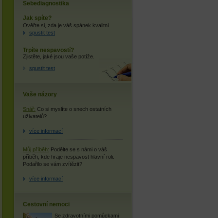
Sebediagnostika
Jak spíte?
Ověřte si, zda je váš spánek kvalitní.
spustit test
Trpíte nespavostí?
Zjistěte, jaké jsou vaše potíže.
spustit test
Vaše názory
Snář:
Co si myslíte o snech ostatních
uživatelů?
více informací
Můj příběh:
Podělte se s námi o váš
příběh, kde hraje nespavost hlavní roli.
Podařilo se vám zvítězit?
více informací
Cestovní nemoci
Se zdravotními pomůckami