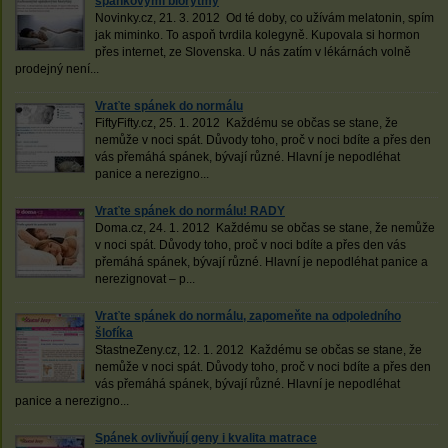
spánkovými biorytmy
Novinky.cz, 21. 3. 2012 Od té doby, co užívám melatonin, spím
jak miminko. To aspoň tvrdila kolegyně. Kupovala si hormon
přes internet, ze Slovenska. U nás zatím v lékárnách volně
prodejný není...
Vraťte spánek do normálu
FiftyFifty.cz, 25. 1. 2012 Každému se občas se stane, že
nemůže v noci spát. Důvody toho, proč v noci bdíte a přes den
vás přemáhá spánek, bývají různé. Hlavní je nepodléhat
panice a nerezigno...
Vraťte spánek do normálu! RADY
Doma.cz, 24. 1. 2012 Každému se občas se stane, že nemůže
v noci spát. Důvody toho, proč v noci bdíte a přes den vás
přemáhá spánek, bývají různé. Hlavní je nepodléhat panice a
nerezignovat – p...
Vraťte spánek do normálu, zapomeňte na odpoledního
šlofíka
StastneZeny.cz, 12. 1. 2012 Každému se občas se stane, že
nemůže v noci spát. Důvody toho, proč v noci bdíte a přes den
vás přemáhá spánek, bývají různé. Hlavní je nepodléhat
panice a nerezigno...
Spánek ovlivňují geny i kvalita matrace