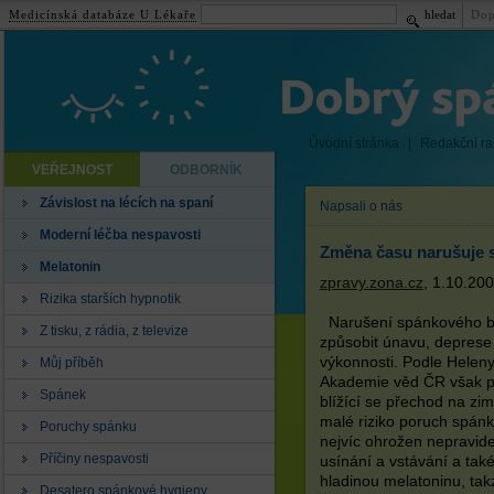
Medicínská databáze U Lékaře
hledat
Dop
Úvodní stránka
|
Redakční r
VEŘEJNOST
ODBORNÍK
Závislost na lécích na spaní
Napsali o nás
Moderní léčba nespavosti
Změna času narušuje 
Melatonin
zpravy.zona.cz
, 1.10.20
Rizika starších hypnotik
Narušení spánkového b
Z tisku, z rádia, z televize
způsobit únavu, deprese
výkonnosti. Podle Heleny
Můj příběh
Akademie věd ČR však p
Spánek
blížící se přechod na zim
malé riziko poruch spánk
Poruchy spánku
nejvíc ohrožen nepravi
Příčiny nespavosti
usínání a vstávání a také 
hladinou melatoninu, ta
Desatero spánkové hygieny