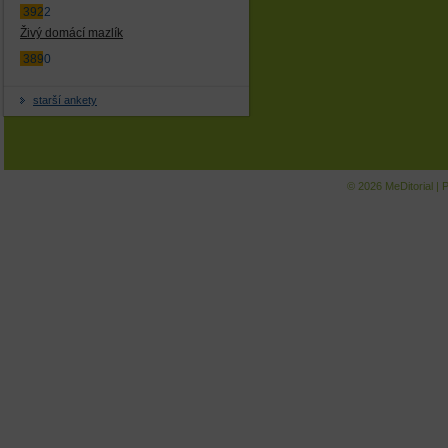
3922
Živý domácí mazlík
3890
starší ankety
© 2026
MeDitorial
|
P