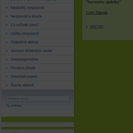
"hormonu spánku".
Následky nespavosti
Celý článek
Nespavost u lékaře
Co můžete sami?
ARCHIV
Léčba nespavosti
Podpůrné aktivity
Seznam léčebných center
Sebediagnostika
Poradna lékaře
Slovníček pojmů
Žijeme aktivně
vyhledat