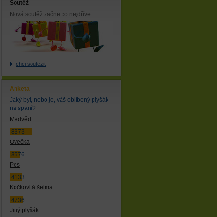
Soutěž
Nová soutěž začne co nejdříve.
chci soutěžit
Anketa
Jaký byl, nebo je, váš oblíbený plyšák
na spaní?
Medvěd
8373
Ovečka
3576
Pes
4133
Kočkovitá šelma
4736
Jiný plyšák