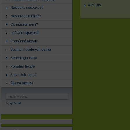
ARCHIV
Následky nespavosti
Nespavost u lékaře
Co můžete sami?
Léčba nespavosti
Podpůrné aktivity
Seznam léčebných center
Sebediagnostika
Poradna lékaře
Slovníček pojmů
Žijeme aktivně
vyhledat