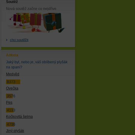
Soutěž
Nová soutěž začne co nejdříve.
chci soutěžit
Anketa
Jaký byl, nebo je, váš oblíbený plyšák
na spaní?
Medvěd
8373
Ovečka
3576
Pes
4133
Kočkovitá šelma
4736
Jiný plyšák