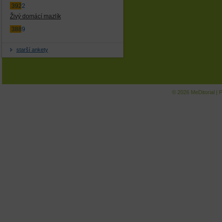
3922
Živý domácí mazlík
3889
starší ankety
© 2026
MeDitorial
|
P