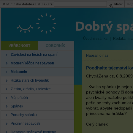
Medicínská databáze U Lékaře
hledat
Dop
Úvodní stránka
|
Redakční r
VEŘEJNOST
ODBORNÍK
Závislost na lécích na spaní
Napsali o nás
Moderní léčba nespavosti
Poodhalte tajemství kv
Melatonin
ChytráŽena.cz
, 6.8.2009
Rizika starších hypnotik
Kvalita spánku je neje
Z tisku, z rádia, z televize
psychické pohody či dob
ale i kvality našeho pelí
Můj příběh
peřin se tedy zachumlat a
Spánek
vybrat, abyste nedopadli
princezna na hrášku?
Poruchy spánku
Příčiny nespavosti
Celý článek
Desatero spánkové hygieny