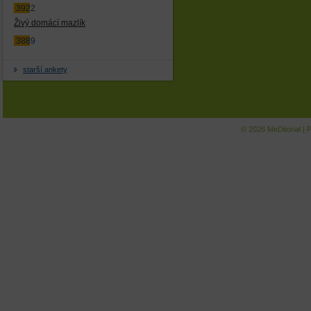
3922
Živý domácí mazlík
3889
starší ankety
© 2026
MeDitorial
|
P