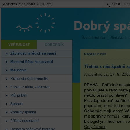
Medicínská databáze U Lékaře
hledat
Dop
Úvodní stránka
|
Redakční r
VEŘEJNOST
ODBORNÍK
Závislost na lécích na spaní
Napsali o nás
Moderní léčba nespavosti
Třetina z nás špatně s
Melatonin
Ahaonline.cz
, 17. 5. 200
Rizika starších hypnotik
PRAHA – Pořádně nespíte
Z tisku, z rádia, z televize
převalujete a ráno máte 
někdo praštil po hlavě?
Můj příběh
Pravděpodobně patříte k 
Spánek
populace, která trpí nesp
Odborníci mají jasno! V
Poruchy spánku
mít správný rytmus, kter
Příčiny nespavosti
biologickými hodinami ve
Celý článek
Desatero spánkové hygieny