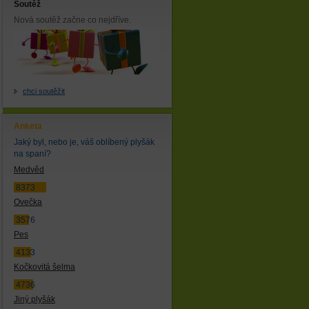
Soutěž
Nová soutěž začne co nejdříve.
chci soutěžit
Anketa
Jaký byl, nebo je, váš oblíbený plyšák
na spaní?
Medvěd
8373
Ovečka
3576
Pes
4133
Kočkovitá šelma
4736
Jiný plyšák