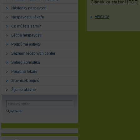
Článek ke stažení [PDF]
Následky nespavosti
ARCHIV
Nespavost u lékaře
Co můžete sami?
Léčba nespavosti
Podpůrné aktivity
Seznam léčebných center
Sebediagnostika
Poradna lékaře
Slovníček pojmů
Žijeme aktivně
vyhledat