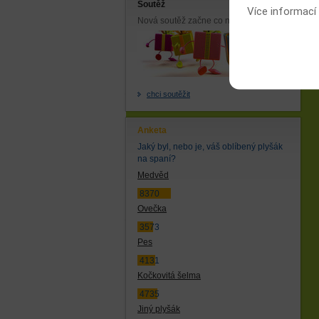
Soutěž
Více informací
Nová soutěž začne co nejdříve.
chci soutěžit
Anketa
Jaký byl, nebo je, váš oblíbený plyšák
na spaní?
Medvěd
8370
Ovečka
3573
Pes
4131
Kočkovitá šelma
4735
Jiný plyšák