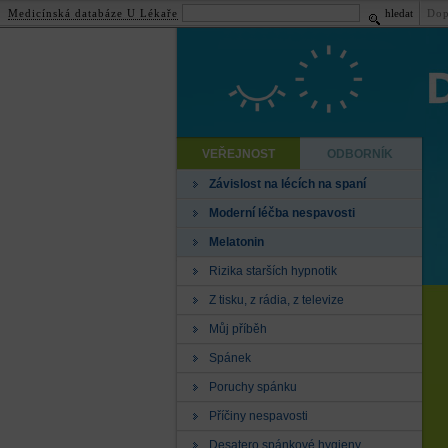
Medicínská databáze U Lékaře
hledat
Dop
VEŘEJNOST
ODBORNÍK
Závislost na lécích na spaní
Moderní léčba nespavosti
Melatonin
Rizika starších hypnotik
Z tisku, z rádia, z televize
Můj příběh
Spánek
Poruchy spánku
Příčiny nespavosti
Desatero spánkové hygieny