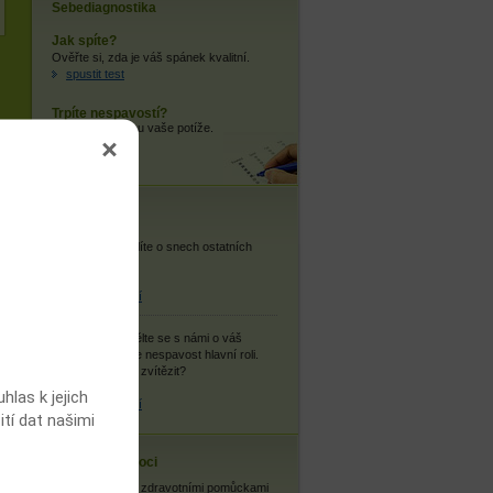
Sebediagnostika
Jak spíte?
Ověřte si, zda je váš spánek kvalitní.
spustit test
Trpíte nespavostí?
Zjistěte, jaké jsou vaše potíže.
spustit test
Vaše názory
Snář:
Co si myslíte o snech ostatních
uživatelů?
více informací
Můj příběh:
Podělte se s námi o váš
příběh, kde hraje nespavost hlavní roli.
Podařilo se vám zvítězit?
las k jejich
více informací
ití dat našimi
Cestovní nemoci
Se zdravotními pomůckami