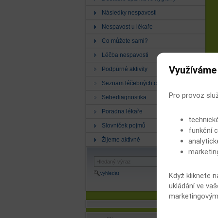
Následky nespavosti
Nespavost u lékaře
Co můžete sami?
Léčba nespavosti
Využíváme
Podpůrné aktivity
Seznam léčebných center
Pro provoz slu
Sebediagnostika
Poradna lékaře
technick
Slovníček pojmů
funkční c
Žijeme aktivně
analytick
marketin
vyhledat
Když kliknete n
ukládání ve vaš
marketingovými