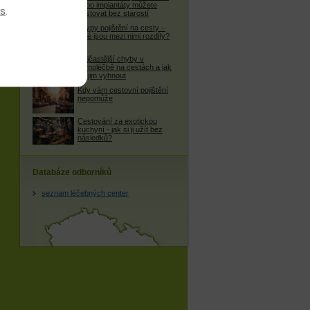
nebo implantáty můžete
es
.
cestovat bez starostí
4 typy pojištění na cesty –
jaké jsou mezi nimi rozdíly?
Nejčastější chyby v
samoléčbě na cestách a jak
se jim vyhnout
Kdy vám cestovní pojištění
nepomůže
Cestování za exotickou
kuchyní - jak si ji užít bez
následků?
Databáze odborníků
seznam léčebných center