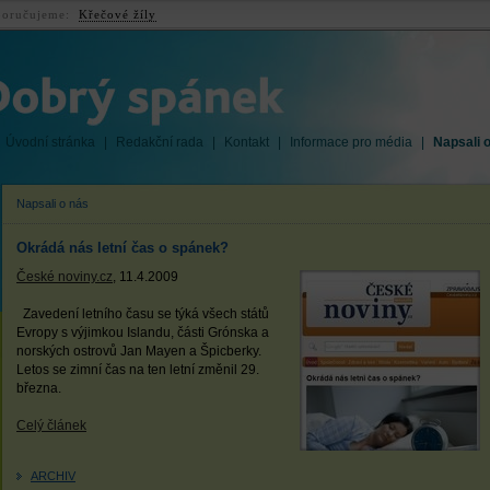
oručujeme:
Křečové žíly
Úvodní stránka
|
Redakční rada
|
Kontakt
|
Informace pro média
|
Napsali 
Napsali o nás
Okrádá nás letní čas o spánek?
České noviny.cz
, 11.4.2009
Zavedení letního času se týká všech států
Evropy s výjimkou Islandu, části Grónska a
norských ostrovů Jan Mayen a Špicberky.
Letos se zimní čas na ten letní změnil 29.
března.
Celý článek
ARCHIV