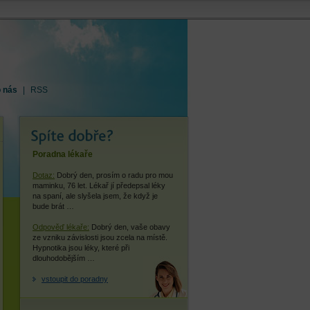
o nás
|
RSS
Poradna lékaře
Dotaz:
Dobrý den, prosím o radu pro mou
maminku, 76 let. Lékař jí předepsal léky
na spaní, ale slyšela jsem, že když je
bude brát …
Odpověď lékaře:
Dobrý den, vaše obavy
ze vzniku závislosti jsou zcela na místě.
Hypnotika jsou léky, které při
dlouhodobějším …
vstoupit do poradny