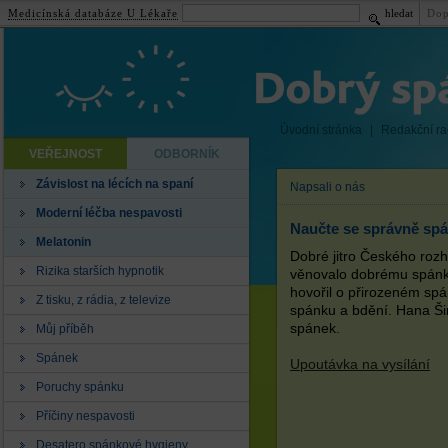
Medicínská databáze U Lékaře
hledat
Dop
Úvodní stránka
|
Redakční r
VEŘEJNOST
ODBORNÍK
Závislost na lécích na spaní
Napsali o nás
Moderní léčba nespavosti
Naučte se správně spá
Melatonin
Dobré jitro Českého rozh
Rizika starších hypnotik
věnovalo dobrému spánk
hovořil o přirozeném spá
Z tisku, z rádia, z televize
spánku a bdění. Hana Šin
spánek.
Můj příběh
Spánek
Upoutávka na vysílání
Poruchy spánku
Příčiny nespavosti
Desatero spánkové hygieny