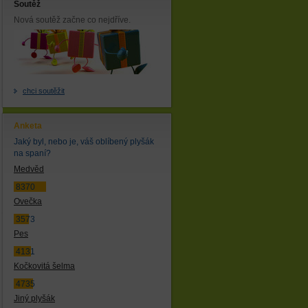
Soutěž
Nová soutěž začne co nejdříve.
chci soutěžit
Anketa
Jaký byl, nebo je, váš oblíbený plyšák
na spaní?
Medvěd
8370
Ovečka
3573
Pes
4131
Kočkovitá šelma
4735
Jiný plyšák