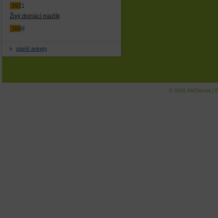
3921
Živý domácí mazlík
3888
starší ankety
© 2026
MeDitorial
|
P