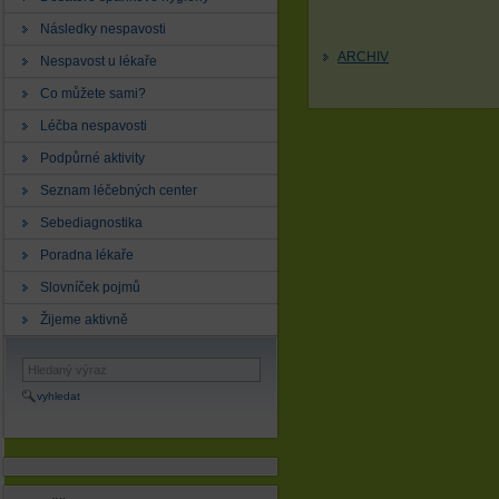
Následky nespavosti
ARCHIV
Nespavost u lékaře
Co můžete sami?
Léčba nespavosti
Podpůrné aktivity
Seznam léčebných center
Sebediagnostika
Poradna lékaře
Slovníček pojmů
Žijeme aktivně
vyhledat