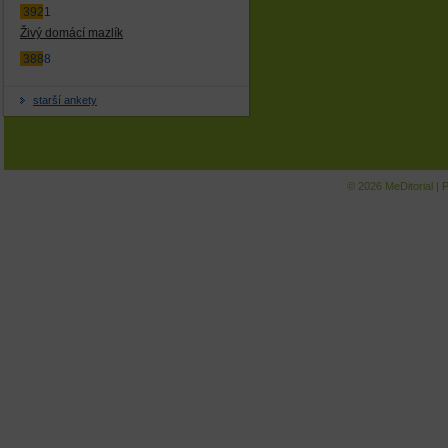
3921
Živý domácí mazlík
3888
starší ankety
© 2026
MeDitorial
|
P