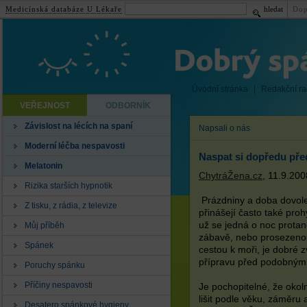
Medicínská databáze U Lékaře
hledat
Dop
Úvodní stránka
|
Redakční r
VEŘEJNOST
ODBORNÍK
Závislost na lécích na spaní
Napsali o nás
Moderní léčba nespavosti
Naspat si dopředu pře
Melatonin
ChytráŽena.cz
, 11.9.200
Rizika starších hypnotik
Prázdniny a doba dovol
Z tisku, z rádia, z televize
přinášejí často také proh
už se jedná o noc protan
Můj příběh
zábavě, nebo prosezeno
Spánek
cestou k moři, je dobré z
přípravu před podobnými
Poruchy spánku
Příčiny nespavosti
Je pochopitelné, že okol
lišit podle věku, záměru 
Desatero spánkové hygieny