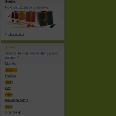
Soutěž
Nová soutěž začne co nejdříve.
chci soutěžit
Anketa
Jaký byl, nebo je, váš oblíbený plyšák
na spaní?
Medvěd
8372
Ovečka
3575
Pes
4131
Kočkovitá šelma
4735
Jiný plyšák