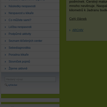
podmínek. Čerstvý matur
mnoho nevěnuje. Naopak o
Následky nespavosti
kilometrů k Jadranu bud
Nespavost u lékaře
Celý článek
Co můžete sami?
Léčba nespavosti
ARCHIV
Podpůrné aktivity
Seznam léčebných center
Sebediagnostika
Poradna lékaře
Slovníček pojmů
Žijeme aktivně
vyhledat