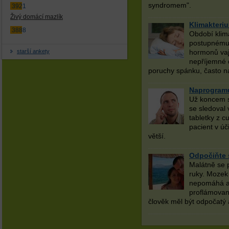
syndromem".
3921
Živý domácí mazlík
Klimakteriu
3888
Období klim
postupnému 
starší ankety
hormonů vaj
nepříjemné d
poruchy spánku, často 
Naprogramu
Už koncem s
se sledoval 
tabletky z c
pacient v úč
větší.
Odpočiňte 
Malátně se 
ruky. Mozek 
nepomáhá an
proflámované
člověk měl být odpočatý 