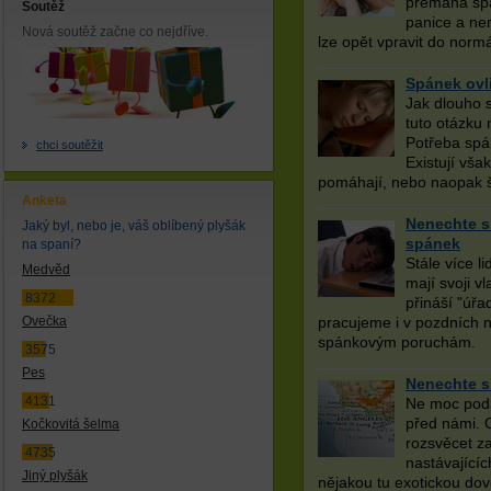
přemáhá spá
Soutěž
panice a ne
Nová soutěž začne co nejdříve.
lze opět vpravit do normá
Spánek ovli
Jak dlouho 
tuto otázku
Potřeba spán
chci soutěžit
Existují vša
pomáhají, nebo naopak š
Anketa
Nenechte s
Jaký byl, nebo je, váš oblíbený plyšák
spánek
na spaní?
Stále více l
Medvěd
mají svoji v
8372
přináší "úř
Ovečka
pracujeme i v pozdních 
spánkovým poruchám.
3575
Pes
Nenechte s
4131
Ne moc poda
před námi. O
Kočkovitá šelma
rozsvěcet za
4735
nastávajícíc
Jiný plyšák
nějakou tu exotickou dov