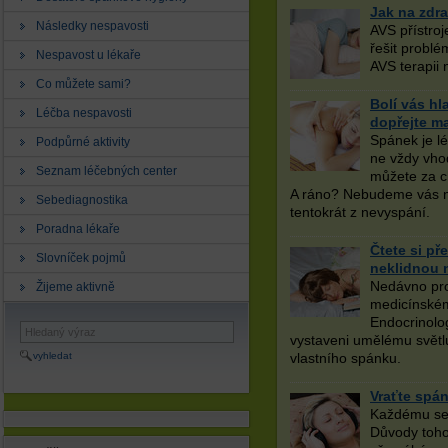
Jak na zdr
Následky nespavosti
AVS přístroj
řešit probl
Nespavost u lékaře
AVS terapii
Co můžete sami?
Bolí vás h
Léčba nespavosti
dopřejte m
Spánek je l
Podpůrné aktivity
ne vždy vhod
Seznam léčebných center
můžete za ch
A ráno? Nebudeme vás nap
Sebediagnostika
tentokrát z nevyspání.
Poradna lékaře
Čtete si p
Slovníček pojmů
neklidnou 
Nedávno pro
Žijeme aktivně
medicínském 
Endocrinolog
vystaveni umělému světlu
vyhledat
vlastního spánku.
Vraťte spá
Každému se 
Důvody toho,