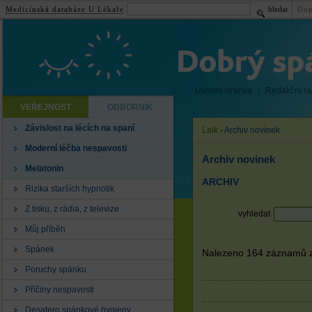
Medicínská databáze U Lékaře
hledat
Dop
Úvodní stránka
|
Redakční r
VEŘEJNOST
ODBORNÍK
Závislost na lécích na spaní
Laik
›
Archiv novinek
Moderní léčba nespavosti
Archiv novinek
Melatonin
ARCHIV
Rizika starších hypnotik
Z tisku, z rádia, z televize
vyhledat
Můj příběh
Spánek
Nalezeno 164 záznamů z 
Poruchy spánku
Příčiny nespavosti
Desatero spánkové hygieny