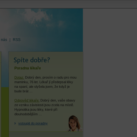
 nás
|
RSS
Poradna lékaře
Dotaz:
Dobrý den, prosím o radu pro mou
maminku, 76 let. Lékař jí předepsal léky
na spaní, ale slyšela jsem, že když je
bude brát …
Odpověď lékaře:
Dobrý den, vaše obavy
ze vzniku závislosti jsou zcela na místě.
Hypnotika jsou léky, které při
dlouhodobějším …
vstoupit do poradny