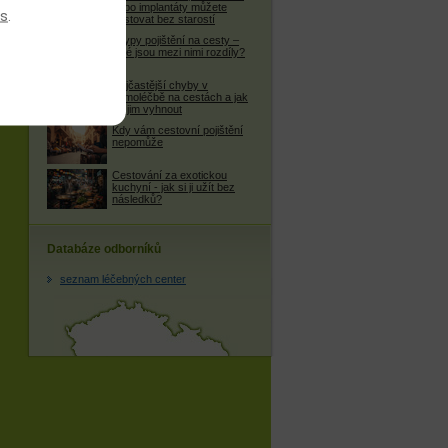
nebo implantáty můžete
es
.
cestovat bez starostí
4 typy pojištění na cesty –
jaké jsou mezi nimi rozdíly?
Nejčastější chyby v
samoléčbě na cestách a jak
se jim vyhnout
Kdy vám cestovní pojištění
nepomůže
Cestování za exotickou
kuchyní - jak si ji užít bez
následků?
Databáze odborníků
seznam léčebných center