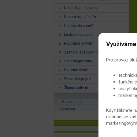
Následky nespavosti
Nespavost u lékaře
Co můžete sami?
Léčba nespavosti
Využíváme
Podpůrné aktivity
Seznam léčebných center
Pro provoz slu
Sebediagnostika
Poradna lékaře
technick
Slovníček pojmů
funkční c
Žijeme aktivně
analytick
marketin
vyhledat
Když kliknete n
ukládání ve vaš
marketingovými