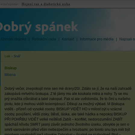
oručujeme:
Hojení ran a diabetická noha
Úvodní stránka
|
Redakční rada
|
Kontakt
|
Informace pro média
|
Napsali o
Laik
›
Snář
Biskup
Milena
Dobrý večer, znepokojil mne sen mé dcery/20/. Zdálo se jí, že na naší zahradě
zakopává mrtvého biskupa. Z té jámy mu ale koukala mitra a nohy. Ty se mu
prý snažila oškrábat a také zakopat. Pak si ale uvědomila, že to činí u našeho
plotu, kde ji mohou vidět kolemjdoucí. Děkuji za možný výklad. M Biskupa
viděti - přízeň od vysoké osoby. BISKUP VIDĚT HO v milost být u vzácné
osoby, povýšení, větší zisky, štěstí, láska, ale také hádka a nepokoj BISKUP
PŘI POHŘBU VIDĚT velké neštěstí Zabít – konflikt, nedorozumění ZABÍT
spácháš křivdu SMRT jasný závěr jednoho životního úseku, obvykle je sen o
smrti varováním před vším nebezpečím a hrozbami; po tomto snu bys měl být
mnohem opatrnější než obvykle Zahrabat – špatně se rozhodneš Plot –