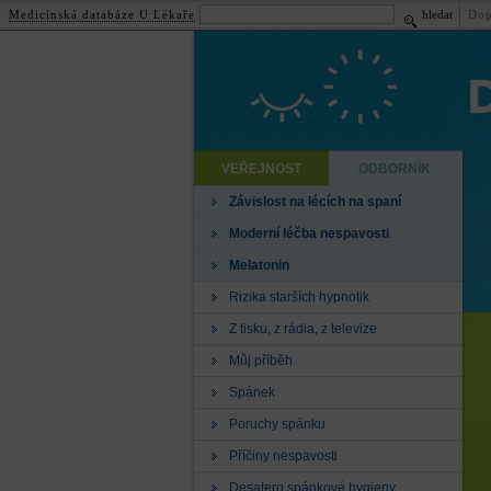
Medicínská databáze U Lékaře
hledat
Dop
VEŘEJNOST
ODBORNÍK
Závislost na lécích na spaní
Moderní léčba nespavosti
Melatonin
Rizika starších hypnotik
Z tisku, z rádia, z televize
Můj příběh
Spánek
Poruchy spánku
Příčiny nespavosti
Desatero spánkové hygieny