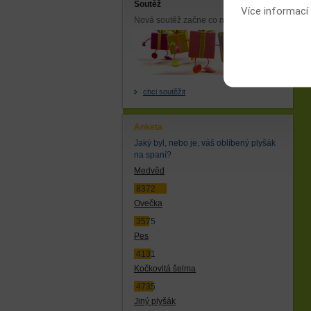
Soutěž
Více informací
Nová soutěž začne co nejdříve.
chci soutěžit
Anketa
Jaký byl, nebo je, váš oblíbený plyšák
na spaní?
Medvěd
8372
Ovečka
3575
Pes
4131
Kočkovitá šelma
4735
Jiný plyšák