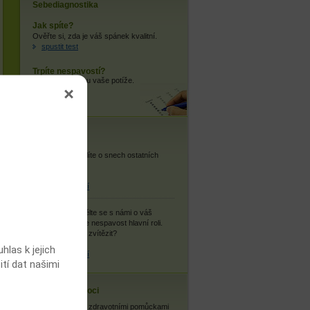
Sebediagnostika
Jak spíte?
Ověřte si, zda je váš spánek kvalitní.
spustit test
Trpíte nespavostí?
Zjistěte, jaké jsou vaše potíže.
spustit test
Vaše názory
Snář:
Co si myslíte o snech ostatních
uživatelů?
více informací
Můj příběh:
Podělte se s námi o váš
příběh, kde hraje nespavost hlavní roli.
Podařilo se vám zvítězit?
las k jejich
více informací
ití dat našimi
Cestovní nemoci
Se zdravotními pomůckami