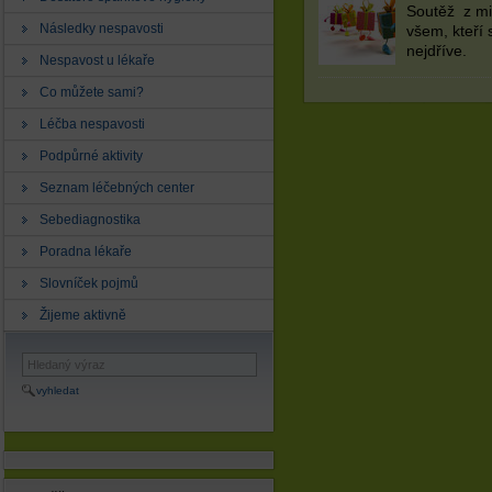
Soutěž z m
Následky nespavosti
všem, kteří 
nejdříve.
Nespavost u lékaře
Co můžete sami?
Léčba nespavosti
Podpůrné aktivity
Seznam léčebných center
Sebediagnostika
Poradna lékaře
Slovníček pojmů
Žijeme aktivně
vyhledat