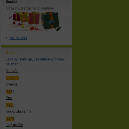
Soutěž
Nová soutěž začne co nejdříve.
chci soutěžit
Anketa
Jaký byl, nebo je, váš oblíbený plyšák
na spaní?
Medvěd
8373
Ovečka
3576
Pes
4133
Kočkovitá šelma
4736
Jiný plyšák