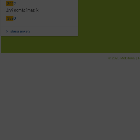
3922
Živý domácí mazlík
3890
starší ankety
© 2026
MeDitorial
|
P