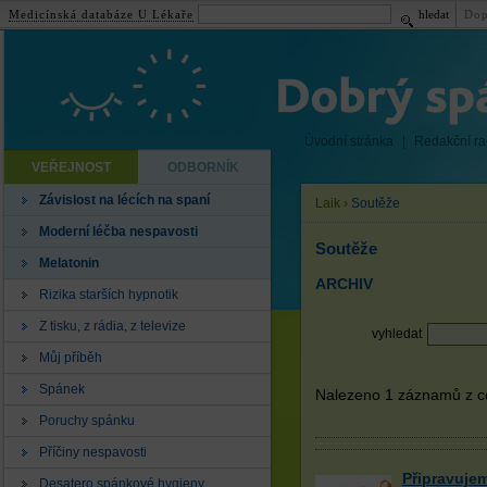
Medicínská databáze U Lékaře
hledat
Dop
Úvodní stránka
|
Redakční r
VEŘEJNOST
ODBORNÍK
Závislost na lécích na spaní
Laik
›
Soutěže
Moderní léčba nespavosti
Soutěže
Melatonin
ARCHIV
Rizika starších hypnotik
Z tisku, z rádia, z televize
vyhledat
Můj příběh
Spánek
Nalezeno 1 záznamů z ce
Poruchy spánku
Příčiny nespavosti
Připravuje
Desatero spánkové hygieny