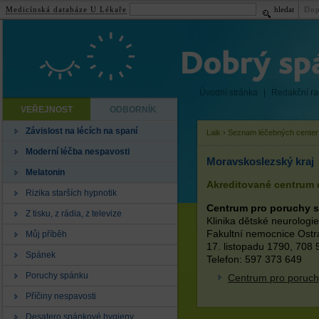
Medicínská databáze U Lékaře
hledat
Dop
Úvodní stránka
|
Redakční r
VEŘEJNOST
ODBORNÍK
Závislost na lécích na spaní
Laik
›
Seznam léčebných center
Moderní léčba nespavosti
Moravskoslezský kraj
Melatonin
Akreditované centrum 
Rizika starších hypnotik
Centrum pro poruchy 
Z tisku, z rádia, z televize
Klinika dětské neurologie
Fakultní nemocnice Ostr
Můj příběh
17. listopadu 1790, 708
Spánek
Telefon: 597 373 649
Poruchy spánku
Centrum pro poruch
Příčiny nespavosti
Desatero spánkové hygieny