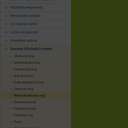
Následky nespavosti
Nespavost u lékaře
Co můžete sami?
Léčba nespavosti
Podpůrné aktivity
Seznam léčebných center
Jihočeský kraj
Jihomoravský kraj
Karlovarský kraj
Kraj Vysočina
Královéhradecký kraj
Liberecký kraj
Moravskoslezský kraj
Olomoucký kraj
Pardubický kraj
Plzeňský kraj
Praha