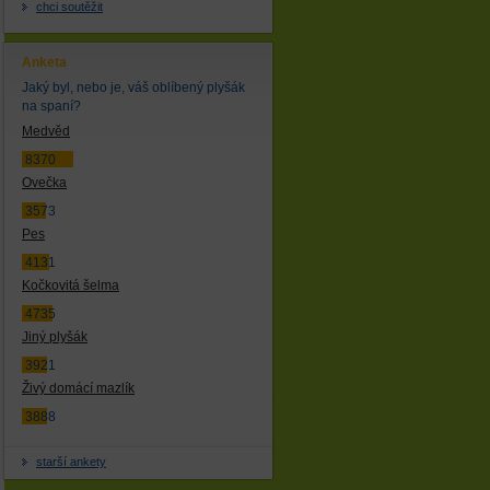
chci soutěžit
Anketa
Jaký byl, nebo je, váš oblíbený plyšák
na spaní?
Medvěd
8370
Ovečka
3573
Pes
4131
Kočkovitá šelma
4735
Jiný plyšák
3921
Živý domácí mazlík
3888
starší ankety