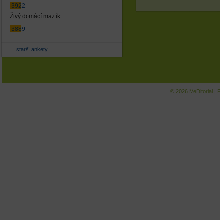
3922
Živý domácí mazlík
3889
starší ankety
© 2026
MeDitorial
|
P