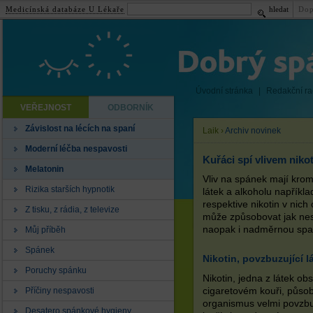
Medicínská databáze U Lékaře
hledat
Dop
Úvodní stránka
|
Redakční r
VEŘEJNOST
ODBORNÍK
Závislost na lécích na spaní
Laik
›
Archiv novinek
Moderní léčba nespavosti
Kuřáci spí vlivem nikot
Melatonin
Vliv na spánek mají kro
Rizika starších hypnotik
látek a alkoholu například
respektive nikotin v nic
Z tisku, z rádia, z televize
může způsobovat jak nes
naopak i nadměrnou spa
Můj příběh
Spánek
Nikotin, povzbuzující l
Poruchy spánku
Nikotin, jedna z látek o
Příčiny nespavosti
cigaretovém kouři, působ
organismus velmi povzbu
Desatero spánkové hygieny