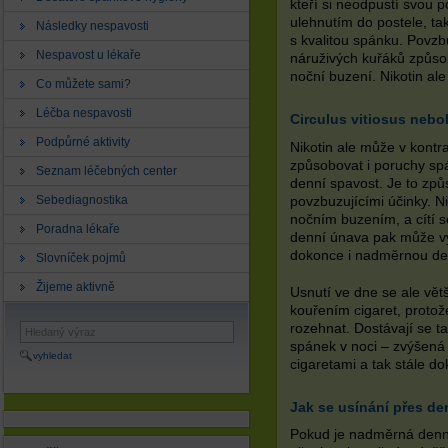
kteří si neodpustí svou p
ulehnutím do postele, ta
Následky nespavosti
s kvalitou spánku. Povzbu
Nespavost u lékaře
náruživých kuřáků způsob
noční buzení. Nikotin al
Co můžete sami?
Léčba nespavosti
Circulus vitiosus nebo
Podpůrné aktivity
Nikotin ale může v kontr
způsobovat i poruchy s
Seznam léčebných center
denní spavost. Je to zp
Sebediagnostika
povzbuzujícími účinky. Ni
nočním buzením, a cítí 
Poradna lékaře
denní únava pak může vy
dokonce i nadměrnou de
Slovníček pojmů
Žijeme aktivně
Usnutí ve dne se ale větš
kouřením cigaret, protož
rozehnat. Dostávají se ta
spánek v noci – zvýšená
vyhledat
cigaretami a tak stále do
Jak se usínání přes de
Pokud je nadměrná denn