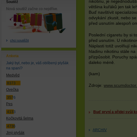
nikotinu, je nejjednoduš
Soutěž
většina kuřáků jen tak l
Nová soutěž začne co nejdříve.
Buď navštívit specializ
odvykání zkusit, nebo se
před usnutím alespoň om
Poslední cigaretu by si t
před usnutím. U nikotino
chci soutěžit
Náplasti totiž uvolňují nik
hladinu nikotinu stále na 
Anketa
přizpůsobit. Poruchy spá
daleko méně.
Jaký byl, nebo je, váš oblíbený plyšák
na spaní?
(kam)
Medvěd
8373
Zdroje:
www.scumdoctor
Ovečka
3576
Pes
Buď první a přidej svůj 
4133
Kočkovitá šelma
4736
ARCHIV
Jiný plyšák