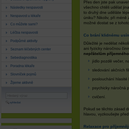
Přes den jste pak unavení
všechno chtěli udělat jin
Následky nespavosti
to druhý dne uděláte lépe
Nespavost u lékaře
úniku? Nikoliv, při mén
možné dostat se z tohot
Co můžete sami?
Léčba nespavosti
Co brání klidnému usí
Podpůrné aktivity
Důležité je nedělat něko
ani fyzicky náročnou čin
Seznam léčebných center
nepřátelům příjemného
Sebediagnostika
jídlo pozdě večer, n
Poradna lékaře
sledování akčních f
Slovníček pojmů
poslouchání hlasité
Žijeme aktivně
psychicky náročná p
cvičení.
vyhledat
Pokud se těchto zásad dr
hlavou, vyzkoušejte před
Relaxace pro příjemněj