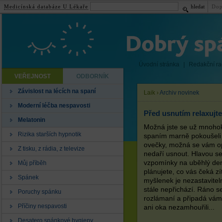
Medicínská databáze U Lékaře
hledat
Dop
Úvodní stránka
|
Redakční r
VEŘEJNOST
ODBORNÍK
Závislost na lécích na spaní
Laik
›
Archiv novinek
Moderní léčba nespavosti
Před usnutím relaxujt
Melatonin
Možná jste se už mnohok
Rizika starších hypnotik
spaním marně pokoušeli 
ovečky, možná se vám 
Z tisku, z rádia, z televize
nedaří usnout. Hlavou s
vzpomínky na uběhlý den
Můj příběh
plánujete, co vás čeká zí
Spánek
myšlenek je nezastavite
stále nepřichází. Ráno s
Poruchy spánku
rozlámaní a připadá vám,
Příčiny nespavosti
ani oka nezamhouřili...
Desatero spánkové hygieny