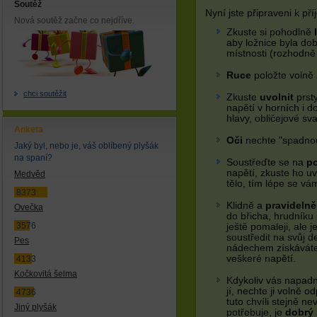
Soutěž
Nyní jste připraveni k př
Nová soutěž začne co nejdříve.
Zkuste si pohodlně
aby ložnice byla dob
místnosti (rozhodně
Ruce
položte volně 
chci soutěžit
Zkuste
uvolnit
prst
napětí v horních i d
hlavy, obličejové sva
Anketa
Oči
nechte "spadnou
Jaký byl, nebo je, váš oblíbený plyšák
na spaní?
Soustřeďte se na
po
napětí, zkuste ho u
Medvěd
tělo, tím lépe se vám
8373
Klidně a
pravidelně
Ovečka
do břicha, hrudníku 
3576
ještě pomaleji, ale 
soustředit na svůj d
Pes
nádechem získáváte
veškeré napětí.
4133
Kočkovitá šelma
Kdykoliv vás napad
jí, nechte ji volně od
4736
tuto chvíli stejně ne
Jiný plyšák
potřebuje, je
dobrý