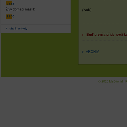
3922
Živý domácí mazlík
(hak)
3890
starší ankety
Buď první a přidej svůj 
ARCHIV
© 2026
MeDitorial
|
P