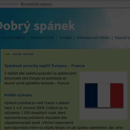
oručujeme:
Revmatické nemoci
Úvodní stránka
|
Redakční rada
|
Kontakt
|
Informace pro média
|
Napsali o
Laik
›
Archiv novinek
Spánkové poruchy napříč Evropou – Francie
V dalším díle našeho putování za spánkovými
poruchami skrz Evropu se podíváme do
slunné země galského kohouta – Francie.
Průběh výzkumu
Výzkum probíhal po celé Francii v období
mezi 3. a 9. únorem 2009. Celkem se ho
zúčastnilo 1 000 dospělých osob, které
reprezentovaly průměrné obyvatele této
západoevropské země. Všichni respondenti
pak odpovídali online na otázky týkající se jak spánku samotného, tak i jeho