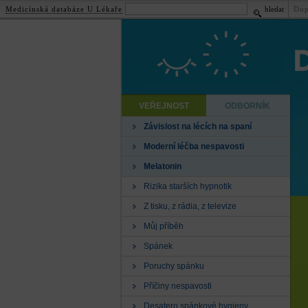
Medicínská databáze U Lékaře
hledat
Dop
VEŘEJNOST
ODBORNÍK
Závislost na lécích na spaní
Moderní léčba nespavosti
Melatonin
Rizika starších hypnotik
Z tisku, z rádia, z televize
Můj příběh
Spánek
Poruchy spánku
Příčiny nespavosti
Desatero spánkové hygieny