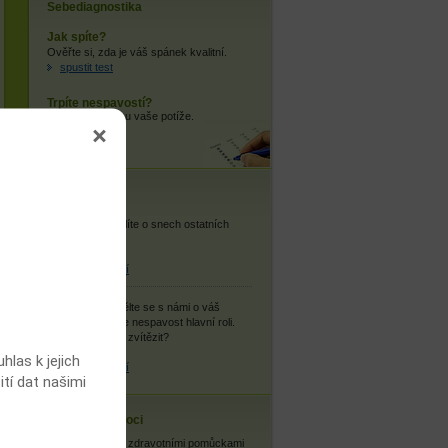
Sebediagnostika
Jak spíte?
Ověřte si, zda je váš spánek kvalitní.
spustit test
Trpíte nespavostí?
Zjistěte, jaké jsou vaše potíže.
spustit test
Vaše názory
Snář:
Co si myslíte o snech ostatních
uživatelů?
více informací
Můj příběh:
Podělte se s námi o váš
příběh, kde hraje nespavost hlavní roli.
Podařilo se vám zvítězit?
las k jejich
více informací
ití dat našimi
Cestovní nemoci
Se zdravotními pomůckami