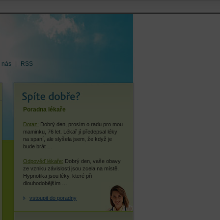
 nás
|
RSS
Poradna lékaře
Dotaz:
Dobrý den, prosím o radu pro mou
maminku, 76 let. Lékař jí předepsal léky
na spaní, ale slyšela jsem, že když je
bude brát …
Odpověď lékaře:
Dobrý den, vaše obavy
ze vzniku závislosti jsou zcela na místě.
Hypnotika jsou léky, které při
dlouhodobějším …
vstoupit do poradny