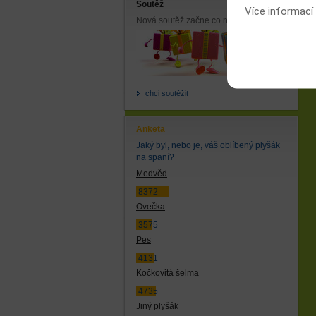
Soutěž
Více informací
Nová soutěž začne co nejdříve.
chci soutěžit
Anketa
Jaký byl, nebo je, váš oblíbený plyšák
na spaní?
Medvěd
8372
Ovečka
3575
Pes
4131
Kočkovitá šelma
4735
Jiný plyšák