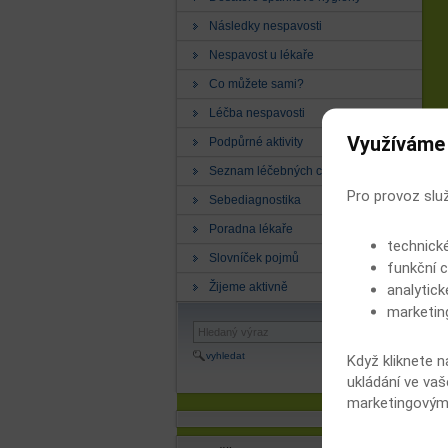
Následky nespavosti
Nespavost u lékaře
Co můžete sami?
Léčba nespavosti
Využíváme
Podpůrné aktivity
Seznam léčebných center
Pro provoz slu
Sebediagnostika
Poradna lékaře
technick
Slovníček pojmů
funkční c
Žijeme aktivně
analytick
marketin
vyhledat
Když kliknete n
ukládání ve vaš
marketingovými