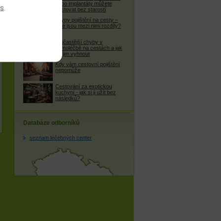
nebo implantáty můžete
es
.
cestovat bez starostí
4 typy pojištění na cesty –
jaké jsou mezi nimi rozdíly?
Nejčastější chyby v
samoléčbě na cestách a jak
se jim vyhnout
Kdy vám cestovní pojištění
nepomůže
Cestování za exotickou
kuchyní - jak si ji užít bez
následků?
Databáze odborníků
seznam léčebných center