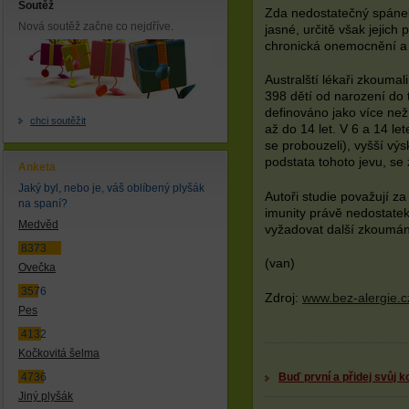
Soutěž
Zda nedostatečný spánek 
Nová soutěž začne co nejdříve.
jasné, určitě však jejich
chronická onemocnění a 
Australští lékaři zkoumal
398 dětí od narození do 
definováno jako více než
chci soutěžit
až do 14 let. V 6 a 14 lete
se probouzeli), vyšší vý
podstata tohoto jevu, se 
Anketa
Jaký byl, nebo je, váš oblíbený plyšák
Autoři studie považují z
na spaní?
imunity právě nedostatek
Medvěd
vyžadovat další zkoumán
8373
(van)
Ovečka
3576
Zdroj:
www.bez-alergie.c
Pes
4132
Kočkovitá šelma
Buď první a přidej svůj 
4736
Jiný plyšák