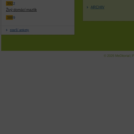
3922
ARCHIV
Živý domácí mazlík
3889
starší ankety
© 2026
MeDitorial
|
P