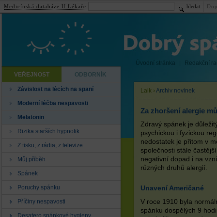
Medicínská databáze U Lékaře
hledat
Dop
Úvodní stránka
|
Redakční r
VEŘEJNOST
ODBORNÍK
Závislost na lécích na spaní
Laik
›
Archiv novinek
Moderní léčba nespavosti
Za zhoršení alergie m
Melatonin
Zdravý spánek je důležit
Rizika starších hypnotik
psychickou i fyzickou re
nedostatek je přitom v m
Z tisku, z rádia, z televize
společnosti stále častějš
negativní dopad i na vzni
Můj příběh
různých druhů alergií.
Spánek
Poruchy spánku
Unavení Američané
Příčiny nespavosti
V roce 1910 byla normál
spánku dospělých 9 hodi
Desatero spánkové hygieny