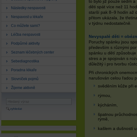
to bylo již pouze sedm a
děti spát více než 11 hod
Následky nespavosti
starší pak 8–9 hodin až 
Nespavost u lékaře
přitom ukázala, že třeti
v týdnu nedostatečně.
Co můžete sami?
Léčba nespavosti
Nevyspalé děti = obézn
Poruchy spánku jsou spo
Podpůrné aktivity
především s různými por
Seznam léčebných center
spánku u dětí způsobuje 
stres a je spojován s ro
Sebediagnostika
důležitý i pro tvorbu růs
Poradna lékaře
Při chronických onemocně
narušován celou řadou p
Slovníček pojmů
svěděním kůže při 
Žijeme aktivně
rýmou,
kýcháním,
vyhledat
špatnou průchodnost
rýmě,
kašlem a dušností u