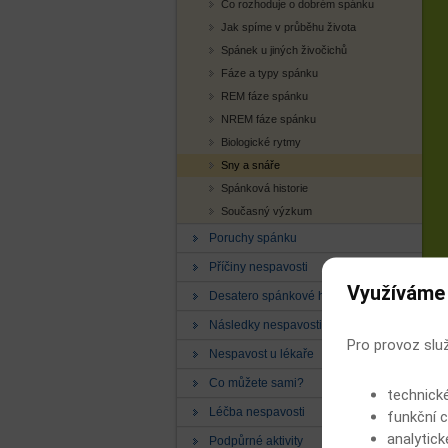
Co rozhoduje o dobrém spánku
Jak spíme v průběhu života
Spánek u jiných živočichů
Fáze a typy spánku
REM fáze spánku
NREM fáze spánku
Biologické rytmy
Sny a snáře
Spánková historie
Současný výzkum
Poruchy spánku
Příčiny nespavosti
Využíváme
Desatero spánkové hygieny
Následky nespavosti
Pro provoz slu
Nespavost u lékaře
Co můžete sami?
technick
Léčba nespavosti
funkční c
analytick
Podpůrné aktivity