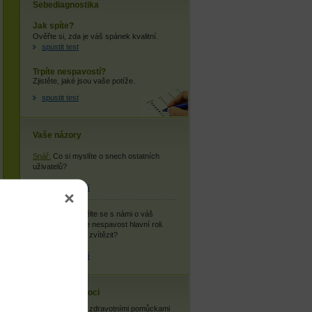
Sebediagnostika
Jak spíte?
Ověřte si, zda je váš spánek kvalitní.
spustit test
Trpíte nespavostí?
Zjistěte, jaké jsou vaše potíže.
spustit test
Vaše názory
Snář:
Co si myslíte o snech ostatních
uživatelů?
více informací
Můj příběh:
Podělte se s námi o váš
příběh, kde hraje nespavost hlavní roli.
Podařilo se vám zvítězit?
více informací
Cestovní nemoci
Se zdravotními pomůckami