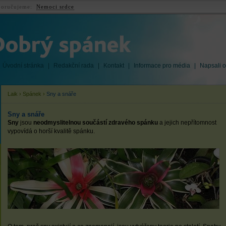
oručujeme:
Nemoci srdce
Úvodní stránka
|
Redakční rada
|
Kontakt
|
Informace pro média
|
Napsali o
Laik
›
Spánek
›
Sny a snáře
Sny a snáře
Sny
jsou
neodmyslitelnou součástí zdravého spánku
a jejich nepřítomnost
vypovídá o horší kvalitě spánku.