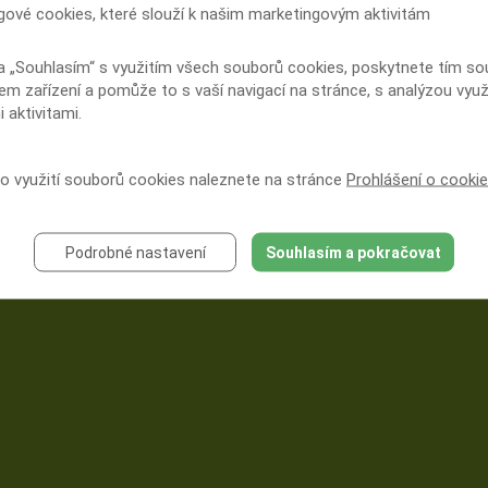
Zdroj: Smolík P., Spánek a sny in Nevšímalová S., Šonka K. et al. Poruchy
gové cookies, které slouží k našim marketingovým aktivitám
spánku a bděni, Galen, 2007, p. 53-59
a „Souhlasím“ s využitím všech souborů cookies, poskytnete tím souh
em zařízení a pomůže to s vaší navigací na stránce, s analýzou využ
 aktivitami.
 o využití souborů cookies naleznete na stránce
Prohlášení o cooki
Podrobné nastavení
Souhlasím a pokračovat