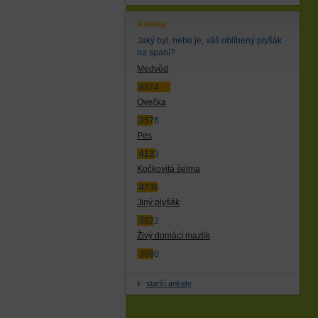
Anketa
Jaký byl, nebo je, váš oblíbený plyšák
na spaní?
Medvěd
8374
Ovečka
3576
Pes
4133
Kočkovitá šelma
4736
Jiný plyšák
3922
Živý domácí mazlík
3890
starší ankety