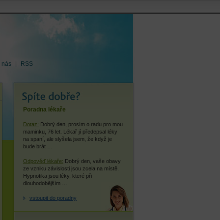
 nás
|
RSS
Poradna lékaře
Dotaz:
Dobrý den, prosím o radu pro mou
maminku, 76 let. Lékař jí předepsal léky
na spaní, ale slyšela jsem, že když je
bude brát …
Odpověď lékaře:
Dobrý den, vaše obavy
ze vzniku závislosti jsou zcela na místě.
Hypnotika jsou léky, které při
dlouhodobějším …
vstoupit do poradny