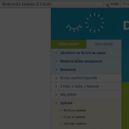
Medicínská databáze U Lékaře
hledat
Dop
VEŘEJNOST
ODBORNÍK
Závislost na lécích na spaní
Moderní léčba nespavosti
Melatonin
Rizika starších hypnotik
Z tisku, z rádia, z televize
Můj příběh
Spánek
Brožura spánek
Co je to spánek
Význam spánku