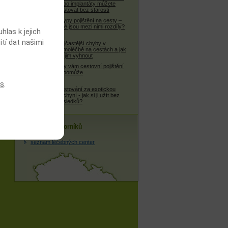
nebo implantáty můžete
cestovat bez starostí
4 typy pojištění na cesty –
jaké jsou mezi nimi rozdíly?
las k jejich
ití dat našimi
Nejčastější chyby v
samoléčbě na cestách a jak
se jim vyhnout
Kdy vám cestovní pojištění
nepomůže
es
.
Cestování za exotickou
kuchyní - jak si ji užít bez
následků?
Databáze odborníků
seznam léčebných center