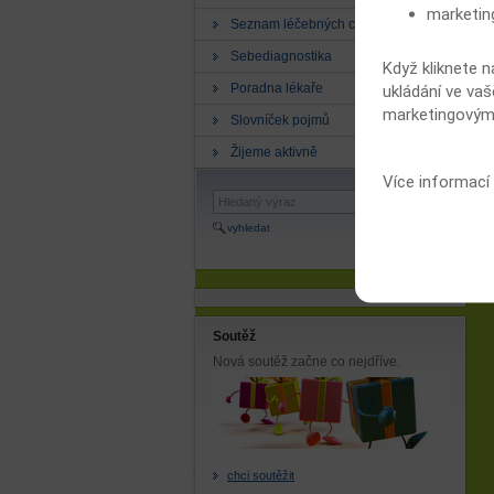
marketin
Seznam léčebných center
Sebediagnostika
Když kliknete n
Poradna lékaře
ukládání ve vaš
marketingovými
Slovníček pojmů
Žijeme aktivně
Více informací
vyhledat
Soutěž
Nová soutěž začne co nejdříve.
chci soutěžit