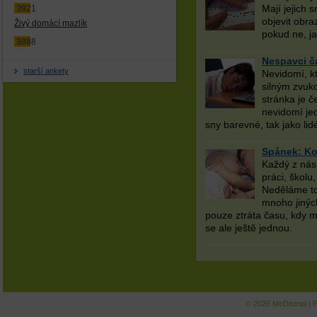
Mají jejich 
3921
objevit obra
Živý domácí mazlík
pokud ne, ja
3888
Nespavci č
starší ankety
Nevidomí, kt
silným zvuk
stránka je 
nevidomí jed
sny barevné, tak jako lid
Spánek: Kol
Každý z nás
práci, školu
Neděláme to
mnoho jiných
pouze ztráta času, kdy 
se ale ještě jednou.
© 2026
MeDitorial
|
P