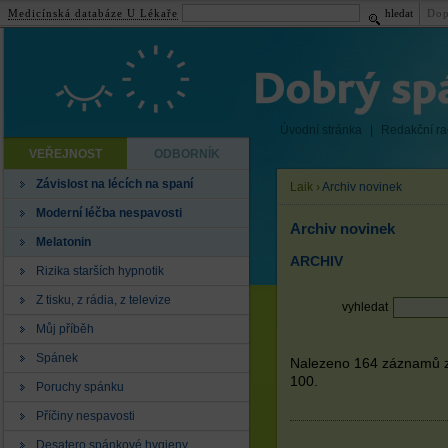
Medicínská databáze U Lékaře
hledat
Dop
Úvodní stránka
|
Redakční r
VEŘEJNOST
ODBORNÍK
Závislost na lécích na spaní
Laik
›
Archiv novinek
Moderní léčba nespavosti
Archiv novinek
Melatonin
ARCHIV
Rizika starších hypnotik
Z tisku, z rádia, z televize
vyhledat
Můj příběh
Spánek
Nalezeno 164 záznamů z 
100.
Poruchy spánku
Příčiny nespavosti
Desatero spánkové hygieny