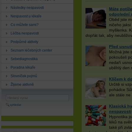
Následky nespavosti
Máte potíž
odpolední 
Nespavost u lékaře
Oběd jste m
ničeho jaksi
Co můžete sami?
myšlenka. K
Léčba nespavosti
dopřát tak, aby neubližo
Podpůrné aktivity
Před usnut
Seznam léčebných center
Možná jste 
pokoušeli p
Sebediagnostika
nedaří usno
Poradna lékaře
uběhlý den n
Slovníček pojmů
Klíčem k d
Určitě si vz
Žijeme aktivně
pohádce Sůl 
ale stále ne
vyhledat
Klasická hy
nespavosti
Hypnotika js
léků na svět
také při zvl