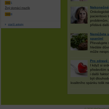
3921
Nekonečné 
Živý domácí mazlík
Onkologické
3888
pacientovo t
problémům, 
starší ankety
přidává dalš
Nemůžete us
spaním!
Převalujete 
hledáte dův
může nesprá
Pro zdravé 
I když si s
především se
i další fakt
být dlouhod
kvalitního spánku tolik ne
© 2026
MeDitorial
|
P