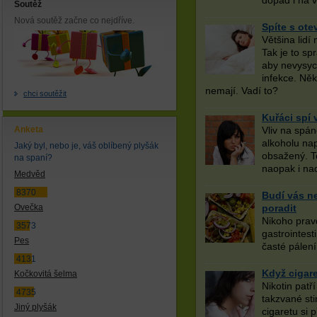
dopad i na v
Soutěž
Nová soutěž začne co nejdříve.
Spíte s ot
Většina lid
Tak je to sp
aby nevysych
infekce. Něk
nemají. Vadí to?
chci soutěžit
Kuřáci spí 
Anketa
Vliv na spá
alkoholu např
Jaký byl, nebo je, váš oblíbený plyšák
obsažený. T
na spaní?
naopak i na
Medvěd
8370
Budí vás ne
Ovečka
poradit
Nikoho pravd
3573
gastrointest
Pes
časté pálení
4131
Když cigar
Kočkovitá šelma
Nikotin patř
4735
takzvané sti
Jiný plyšák
cigaretu si 