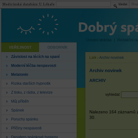
Medicínská databáze U Lékaře
hledat
Dop
Úvodní stránka
|
Redakční r
VEŘEJNOST
ODBORNÍK
Závislost na lécích na spaní
Laik
›
Archiv novinek
Moderní léčba nespavosti
Archiv novinek
Melatonin
ARCHIV
Rizika starších hypnotik
Z tisku, z rádia, z televize
vyhledat
Můj příběh
Spánek
Nalezeno 164 záznamů z 
30.
Poruchy spánku
Příčiny nespavosti
Desatero spánkové hygieny