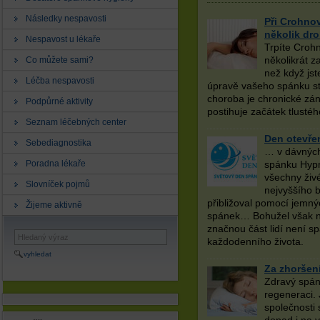
Následky nespavosti
Při Crohno
několik dr
Nespavost u lékaře
Trpíte Croh
několikrát z
Co můžete sami?
než když jst
Léčba nespavosti
úpravě vašeho spánku st
choroba je chronické zán
Podpůrné aktivity
postihuje začátek tlustéh
Seznam léčebných center
Den otevře
Sebediagnostika
… v dávných
Poradna lékaře
spánku Hypn
všechny živé
Slovníček pojmů
nejvyššího 
přibližoval pomocí jemný
Žijeme aktivně
spánek… Bohužel však n
značnou část lidí není 
každodenního života.
vyhledat
Za zhoršen
Zdravý spáne
regeneraci.
společnosti 