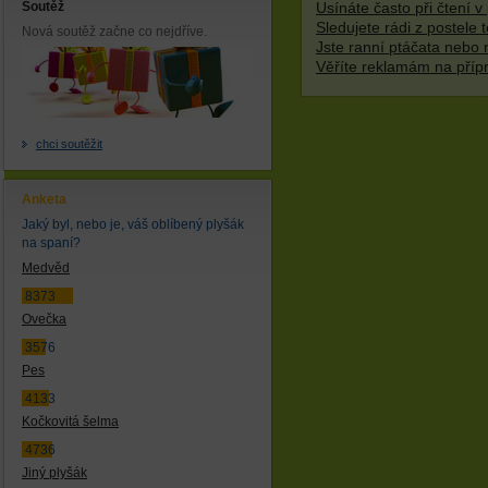
Soutěž
Usínáte často při čtení v 
Sledujete rádi z postele t
Nová soutěž začne co nejdříve.
Jste ranní ptáčata nebo 
Věříte reklamám na příp
chci soutěžit
Anketa
Jaký byl, nebo je, váš oblíbený plyšák
na spaní?
Medvěd
8373
Ovečka
3576
Pes
4133
Kočkovitá šelma
4736
Jiný plyšák