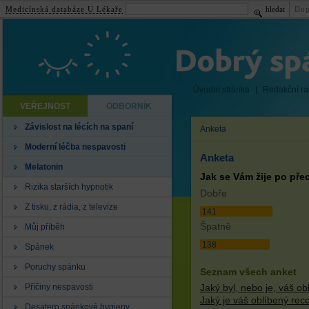
Medicínská databáze U Lékaře
hledat
Dop
Úvodní stránka
|
Redakční r
VEŘEJNOST
ODBORNÍK
Závislost na lécích na spaní
Anketa
Moderní léčba nespavosti
Anketa
Melatonin
Jak se Vám žije po pře
Rizika starších hypnotik
Dobře
Z tisku, z rádia, z televize
141
Špatně
Můj příběh
138
Spánek
Poruchy spánku
Seznam všech anket
Příčiny nespavosti
Jaký byl, nebo je, váš o
Jaký je váš oblíbený rec
Desatero spánkové hygieny