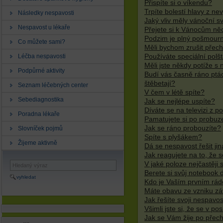
Přispíte si o víkendu?
Trpíte bolestí hlavy z ne
Následky nespavosti
Jaký vliv měly vánoční s
Nespavost u lékaře
Přejete si k Vánocům ně
Podzim je plný pošmourn
Co můžete sami?
Měli bychom zrušit přec
Léčba nespavosti
Používáte speciální polš
Měli jste někdy potíže s
Podpůrné aktivity
Budí vás časně ráno ptác
štěbetají?
Seznam léčebných center
V čem v létě spíte?
Sebediagnostika
Jak se nejlépe uspíte?
Díváte se na televizi z p
Poradna lékaře
Pamatujete si po probuze
Jak se ráno probouzíte?
Slovníček pojmů
Spíte s plyšákem?
Žijeme aktivně
Dá se nespavost řešit jin
Jak reagujete na to, že 
V jaké poloze nejčastěji 
Berete si svůj notebook 
vyhledat
Kdo je Vaším prvním rád
Máte obavu ze vzniku záv
Jak řešíte svoji nespavo
Všimli jste si, že se v p
Jak se Vám žije po přech