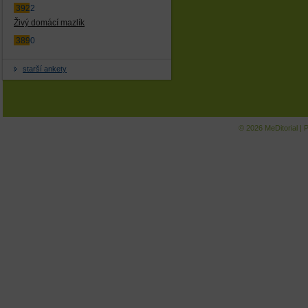
3922
Živý domácí mazlík
3890
starší ankety
© 2026
MeDitorial
|
P