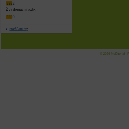
3922
Živý domácí mazlík
3890
starší ankety
© 2026
MeDitorial
|
P