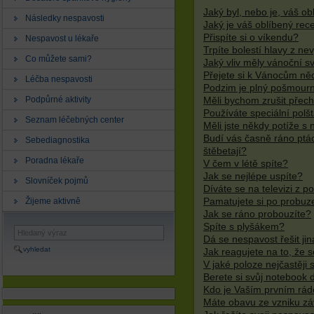
Jaký byl, nebo je, váš o
Následky nespavosti
Jaký je váš oblíbený rec
Přispíte si o víkendu?
Nespavost u lékaře
Trpíte bolestí hlavy z ne
Co můžete sami?
Jaký vliv měly vánoční s
Přejete si k Vánocům ně
Léčba nespavosti
Podzim je plný pošmourn
Podpůrné aktivity
Měli bychom zrušit přec
Používáte speciální polš
Seznam léčebných center
Měli jste někdy potíže s
Budí vás časně ráno ptác
Sebediagnostika
štěbetají?
Poradna lékaře
V čem v létě spíte?
Jak se nejlépe uspíte?
Slovníček pojmů
Díváte se na televizi z p
Žijeme aktivně
Pamatujete si po probuze
Jak se ráno probouzíte?
Spíte s plyšákem?
Dá se nespavost řešit jin
vyhledat
Jak reagujete na to, že 
V jaké poloze nejčastěji 
Berete si svůj notebook 
Kdo je Vaším prvním rád
Máte obavu ze vzniku záv