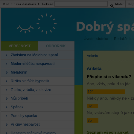
Medicínská databáze U Lékaře
hledat
Dop
Úvodní stránka
|
Redakční r
VEŘEJNOST
ODBORNÍK
Závislost na lécích na spaní
Anketa
Moderní léčba nespavosti
Anketa
Melatonin
Přispíte si o víkendu?
Rizika starších hypnotik
Ano, vždy, pokud to jde.
Z tisku, z rádia, z televize
121
Někdy ano, někdy ne - zá
Můj příběh
32
Spánek
Ne, vstávám stejně jako 
Poruchy spánku
35
Příčiny nespavosti
Seznam všech anket
Desatero spánkové hygieny