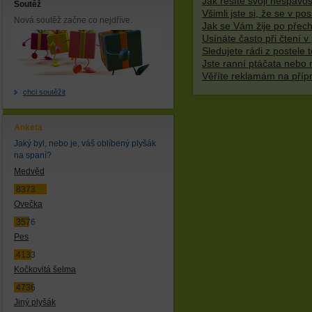
Jak řešíte svoji nespavo
Soutěž
Všimli jste si, že se v p
Nová soutěž začne co nejdříve.
Jak se Vám žije po přech
Usínáte často při čtení v 
Sledujete rádi z postele t
Jste ranní ptáčata nebo 
Věříte reklamám na příp
chci soutěžit
Anketa
Jaký byl, nebo je, váš oblíbený plyšák
na spaní?
Medvěd
8373
Ovečka
3576
Pes
4133
Kočkovitá šelma
4736
Jiný plyšák