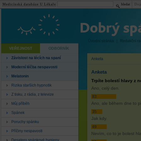
Medicínská databáze U Lékaře
hledat
Dop
Úvodní stránka
|
Redakční r
VEŘEJNOST
ODBORNÍK
Závislost na lécích na spaní
Anketa
Moderní léčba nespavosti
Anketa
Melatonin
Trpíte bolestí hlavy z 
Rizika starších hypnotik
Ano, celý den.
Z tisku, z rádia, z televize
83
Ano, ale během dne to p
Můj příběh
35
Spánek
Jak kdy.
Poruchy spánku
49
Příčiny nespavosti
Nevím, co to je bolest hl
Desatero spánkové hygieny