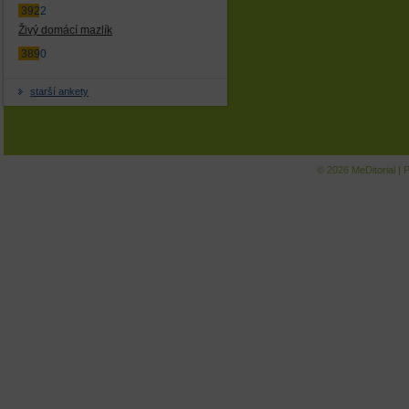
3922
Živý domácí mazlík
3890
starší ankety
© 2026
MeDitorial
|
P