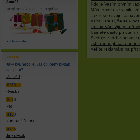
Soutěž
Kdo je Vaším prvním rád
Nová soutěž začne co nejdříve.
Máte obavu ze vzniku záv
Jak řešíte svoji nespavo
Všimli jste si, že se v p
Jak se Vám žije po přech
Usínáte často při čtení v 
Sledujete rádi z postele t
chci soutěžit
Jste ranní ptáčata nebo 
Věříte reklamám na příp
Anketa
Jaký byl, nebo je, váš oblíbený plyšák
na spaní?
Medvěd
8373
Ovečka
3576
Pes
4133
Kočkovitá šelma
4736
Jiný plyšák