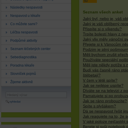
50
Následky nespavosti
Seznam všech anket
Nespavost u lékaře
Jaký byl, nebo je, váš o
Jaký je váš oblíbený rec
Co můžete sami?
Přispíte si o víkendu?
Léčba nespavosti
Trpíte bolestí hlavy z ne
Jaký vliv měly vánoční s
Podpůrné aktivity
Přejete si k Vánocům ně
Seznam léčebných center
Podzim je plný pošmourn
Měli bychom zrušit přec
Sebediagnostika
Používáte speciální polš
Měli jste někdy potíže s
Poradna lékaře
Budí vás časně ráno ptác
Slovníček pojmů
štěbetají?
V čem v létě spíte?
Žijeme aktivně
Jak se nejlépe uspíte?
Díváte se na televizi z p
Pamatujete si po probuze
Jak se ráno probouzíte?
vyhledat
Spíte s plyšákem?
Dá se nespavost řešit jin
Jak reagujete na to, že 
V jaké poloze nejčastěji 
Berete si svůj notebook 