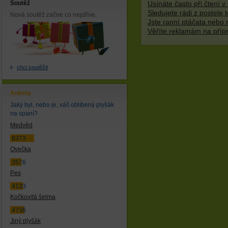
Soutěž
Usínáte často při čtení v 
Sledujete rádi z postele t
Nová soutěž začne co nejdříve.
Jste ranní ptáčata nebo 
Věříte reklamám na příp
chci soutěžit
Anketa
Jaký byl, nebo je, váš oblíbený plyšák
na spaní?
Medvěd
8373
Ovečka
3576
Pes
4133
Kočkovitá šelma
4736
Jiný plyšák