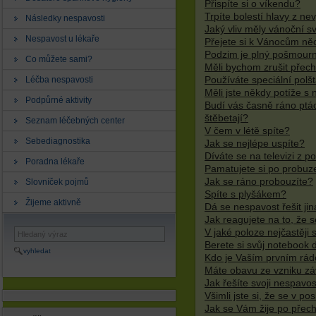
Přispíte si o víkendu?
Trpíte bolestí hlavy z ne
Následky nespavosti
Jaký vliv měly vánoční s
Nespavost u lékaře
Přejete si k Vánocům ně
Podzim je plný pošmourn
Co můžete sami?
Měli bychom zrušit přec
Léčba nespavosti
Používáte speciální polš
Měli jste někdy potíže s
Podpůrné aktivity
Budí vás časně ráno ptác
štěbetají?
Seznam léčebných center
V čem v létě spíte?
Sebediagnostika
Jak se nejlépe uspíte?
Díváte se na televizi z p
Poradna lékaře
Pamatujete si po probuze
Jak se ráno probouzíte?
Slovníček pojmů
Spíte s plyšákem?
Žijeme aktivně
Dá se nespavost řešit jin
Jak reagujete na to, že 
V jaké poloze nejčastěji 
Berete si svůj notebook 
vyhledat
Kdo je Vaším prvním rád
Máte obavu ze vzniku záv
Jak řešíte svoji nespavo
Všimli jste si, že se v p
Jak se Vám žije po přech