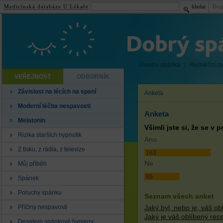
Medicínská databáze U Lékaře
hledat
Dop
Úvodní stránka
|
Redakční r
VEŘEJNOST
ODBORNÍK
Závislost na lécích na spaní
Anketa
Moderní léčba nespavosti
Anketa
Melatonin
Všimli jste si, že se v
Rizika starších hypnotik
Ano
Z tisku, z rádia, z televize
163
Ne
Můj příběh
85
Spánek
Poruchy spánku
Seznam všech anket
Příčiny nespavosti
Jaký byl, nebo je, váš o
Jaký je váš oblíbený rec
Desatero spánkové hygieny