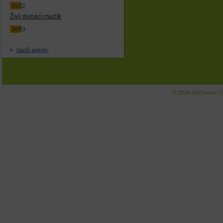
3922
Živý domácí mazlík
3890
starší ankety
© 2026
MeDitorial
|
P