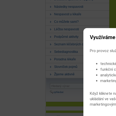
Následky nespavosti
Nespavost u lékaře
Co můžete sami?
Léčba nespavosti
Využíváme
Podpůrné aktivity
Seznam léčebných center
Pro provoz slu
Sebediagnostika
Poradna lékaře
technick
Slovníček pojmů
funkční c
Žijeme aktivně
analytick
marketin
vyhledat
Když kliknete n
ukládání ve vaš
marketingovými