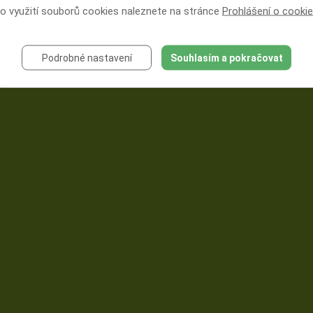
 o využití souborů cookies naleznete na stránce
Prohlášení o cooki
Všimli jste si, že se v poslední době o nespavosti více mluví?
Jak se Vám žije po přechodu na letní čas?
Usínáte často při čtení v posteli?
Sledujete rádi z postele televizi?
Podrobné nastavení
Souhlasím a pokračovat
Jste ranní ptáčata nebo noční sovy?
Věříte reklamám na přípravky na dobré spaní?