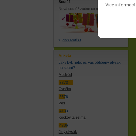
Soutěž
Více informací
Nová soutěž začne co nejdříve.
chci soutěžit
Anketa
Jaký byl, nebo je, váš oblíbený plyšák
na spaní?
Medvěd
8373
Ovečka
3576
Pes
4133
Kočkovitá šelma
4736
Jiný plyšák