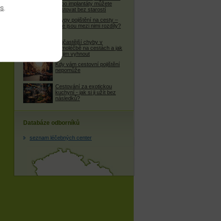
nebo implantáty můžete
es
.
cestovat bez starostí
4 typy pojištění na cesty –
jaké jsou mezi nimi rozdíly?
Nejčastější chyby v
samoléčbě na cestách a jak
se jim vyhnout
Kdy vám cestovní pojištění
nepomůže
Cestování za exotickou
kuchyní - jak si ji užít bez
následků?
Databáze odborníků
seznam léčebných center