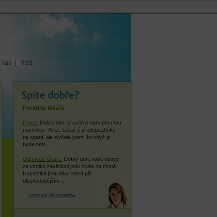
 nás
|
RSS
Poradna lékaře
Dotaz:
Dobrý den, prosím o radu pro mou
maminku, 76 let. Lékař jí předepsal léky
na spaní, ale slyšela jsem, že když je
bude brát …
Odpověď lékaře:
Dobrý den, vaše obavy
ze vzniku závislosti jsou zcela na místě.
Hypnotika jsou léky, které při
dlouhodobějším …
vstoupit do poradny