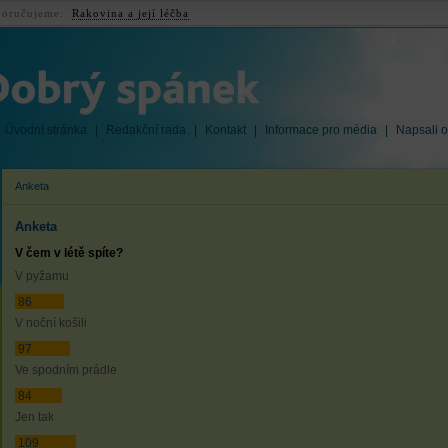
oručujeme:
Rakovina a její léčba
Úvodní stránka
|
Redakční rada
|
Kontakt
|
Informace pro média
|
Napsali o
Anketa
Anketa
V čem v létě spíte?
V pyžamu
86
V noční košili
97
Ve spodním prádle
84
Jen tak
109