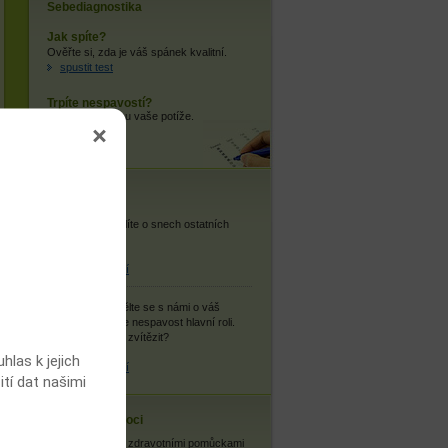
Sebediagnostika
Jak spíte?
Ověřte si, zda je váš spánek kvalitní.
spustit test
Trpíte nespavostí?
Zjistěte, jaké jsou vaše potíže.
spustit test
Vaše názory
Snář:
Co si myslíte o snech ostatních
uživatelů?
více informací
Můj příběh:
Podělte se s námi o váš
příběh, kde hraje nespavost hlavní roli.
Podařilo se vám zvítězit?
las k jejich
více informací
ití dat našimi
Cestovní nemoci
Se zdravotními pomůckami