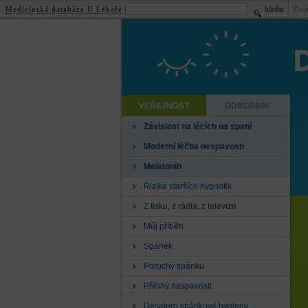
Medicínská databáze U Lékaře
hledat
Dop
VEŘEJNOST
ODBORNÍK
Závislost na lécích na spaní
Moderní léčba nespavosti
Melatonin
Rizika starších hypnotik
Z tisku, z rádia, z televize
Můj příběh
Spánek
Poruchy spánku
Příčiny nespavosti
Desatero spánkové hygieny