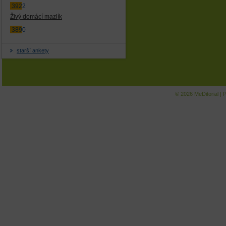
3922
Živý domácí mazlík
3890
starší ankety
© 2026
MeDitorial
|
P