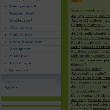
585
Následky nespavosti
Seznam všech anket
Nespavost u lékaře
Jaký byl, nebo je, váš o
Jaký je váš oblíbený rec
Co můžete sami?
Přispíte si o víkendu?
Léčba nespavosti
Trpíte bolestí hlavy z ne
Jaký vliv měly vánoční s
Podpůrné aktivity
Přejete si k Vánocům ně
Seznam léčebných center
Podzim je plný pošmourn
Měli bychom zrušit přec
Sebediagnostika
Používáte speciální polš
Měli jste někdy potíže s
Poradna lékaře
Budí vás časně ráno ptác
Slovníček pojmů
štěbetají?
V čem v létě spíte?
Žijeme aktivně
Jak se nejlépe uspíte?
Díváte se na televizi z p
Pamatujete si po probuze
Jak se ráno probouzíte?
vyhledat
Spíte s plyšákem?
Dá se nespavost řešit jin
Jak reagujete na to, že 
V jaké poloze nejčastěji 
Berete si svůj notebook 