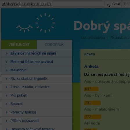
Medicínská databáze U Lékaře
hledat
Dop
Úvodní stránka
|
Redakční r
VEŘEJNOST
ODBORNÍK
Závislost na lécích na spaní
Anketa
Moderní léčba nespavosti
Anketa
Melatonin
Dá se nespavost řešit j
Rizika starších hypnotik
Ano - úpravou životospr
Z tisku, z rádia, z televize
637
Ano - bylinkami
Můj příběh
731
Spánek
Ano - melatoninem
Poruchy spánku
772
Příčiny nespavosti
Asi nedá
Desatero spánkové hygieny