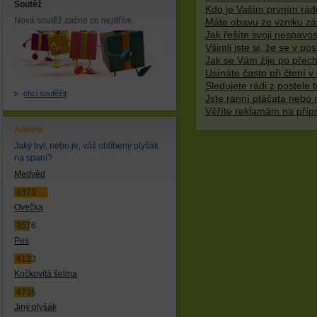
Soutěž
Kdo je Vaším prvním rád
Nová soutěž začne co nejdříve.
Máte obavu ze vzniku záv
Jak řešíte svoji nespavo
Všimli jste si, že se v p
Jak se Vám žije po přech
Usínáte často při čtení v 
Sledujete rádi z postele t
chci soutěžit
Jste ranní ptáčata nebo 
Věříte reklamám na příp
Anketa
Jaký byl, nebo je, váš oblíbený plyšák
na spaní?
Medvěd
8373
Ovečka
3576
Pes
4133
Kočkovitá šelma
4736
Jiný plyšák